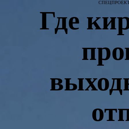
СПЕЦПРОЕКТ
Где ки
про
выход
от