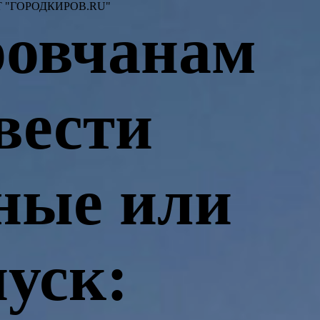
 "ГОРОДКИРОВ.RU"
ровчанам
вести
ные или
пуск: