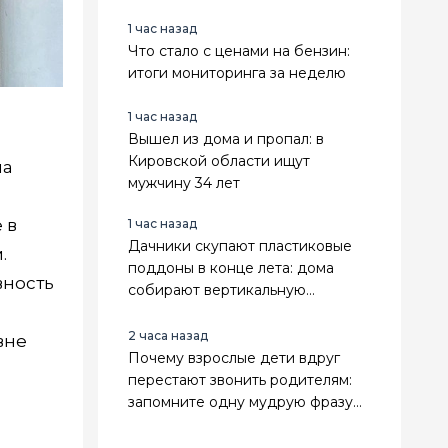
крошится годами
1 час назад
Что стало с ценами на бензин:
итоги мониторинга за неделю
1 час назад
Вышел из дома и пропал: в
Кировской области ищут
на
мужчину 34 лет
о
 в
1 час назад
Дачники скупают пластиковые
.
поддоны в конце лета: дома
вность
собирают вертикальную
клубничную грядку своими
руками
2 часа назад
вне
Почему взрослые дети вдруг
перестают звонить родителям:
запомните одну мудрую фразу
Карла Юнга — она многое
объясняет