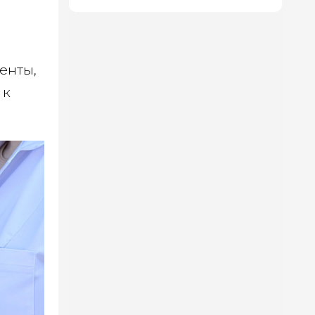
енты,
 к