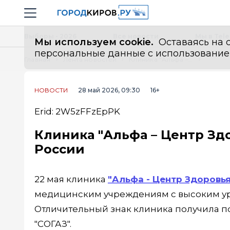
Новостной портал "Город Киров"
Навигация сайта
Выборы - 2026
Все новости
Мы в Tel
Мы используем cookie.
Оставаясь на с
персональные данные с использованием м
Главная
Лента новостей
Клиника "Альфа – Центр Здоровья" отмечена среди лучших в России
НОВОСТИ
28 май 2026, 09:30
16+
Erid: 2W5zFFzEpPK
Клиника "Альфа – Центр Зд
России
22 мая клиника
"Альфа - Центр Здоровья
медицинским учреждениям с высоким ур
Отличительный знак клиника получила по
"СОГАЗ".