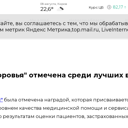
08 августа, Киров
82,17
Курс ЦБ
22,6°
egram
Мы в MAX
Новости области
И
айте, вы соглашаетесь с тем, что мы обрабаты
етрик Яндекс Метрика,top.mail.ru, LiveInterne
оровья" отмечена среди лучших 
"
была отмечена наградой, которая присваивает
овнем качества медицинской помощи и сервиса
 результатам оценки пациентов, застрахованных