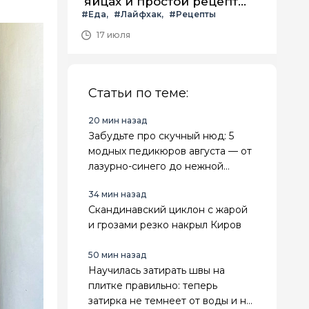
яйцах и простой рецепт
#Еда
#Лайфхак
#Рецепты
летнего салата с ним
17 июля
Статьи по теме:
20 мин назад
Забудьте про скучный нюд: 5
модных педикюров августа — от
лазурно-синего до нежной
мерцающей дымки
34 мин назад
Скандинавский циклон с жарой
и грозами резко накрыл Киров
50 мин назад
Научилась затирать швы на
плитке правильно: теперь
затирка не темнеет от воды и не