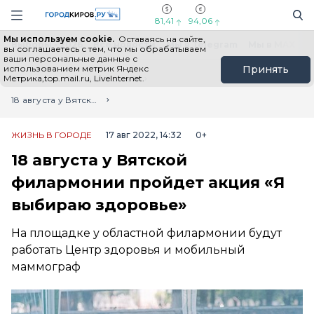
Новостной портал "Город Киров"
Поиск
Навигация сайта
81,41
94,06
Мы используем cookie.
Оставаясь на сайте,
Выборы - 2026
Все новости
Мы в Telegram
Мы в MAX
Н
вы соглашаетесь с тем, что мы обрабатываем
ваши персональные данные с
использованием метрик Яндекс
Принять
Метрика,top.mail.ru, LiveInternet.
Главная
Лента новостей
18 августа у Вятской филармонии пройдет акция «Я выбираю здоровье»
ЖИЗНЬ В ГОРОДЕ
17 авг 2022, 14:32
0+
18 августа у Вятской
филармонии пройдет акция «Я
выбираю здоровье»
На площадке у областной филармонии будут
работать Центр здоровья и мобильный
маммограф