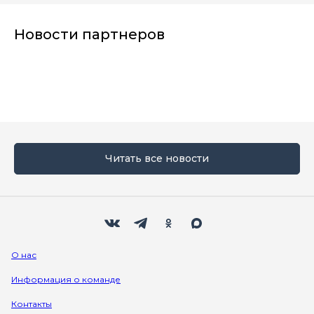
Новости партнеров
Читать все новости
Мы в социальных сетях
Вконтакте
Телеграм
Одноклассники
Max
О нас
Информация о команде
Контакты