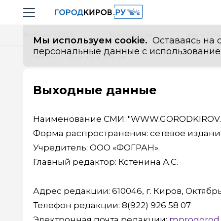
Новостной портал "Город Киров"
Навигация сайта
Выборы - 2026
Все новости
Мы в Tel
Мы используем cookie.
Оставаясь на с
персональные данные с использованием м
Главная
Выходные данные
Выходные данные
Наименование СМИ: "WWW.GORODKIROV.
Форма распространения: сетевое издани
Учредитель: ООО «ФОГРАН».
Главный редактор: Кстенина А.С.
Адрес редакции: 610046, г. Киров, Октябрьс
Телефон редакции: 8(922) 926 58 07
Электронная почта редакции:
mprogorod