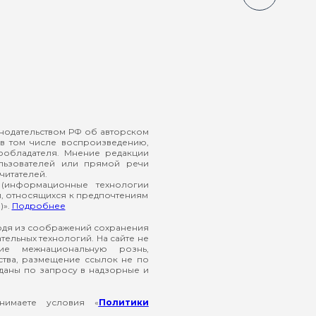
онодательством РФ об авторском
в том числе воспроизведению,
ообладателя. Мнение редакции
ользователей или прямой речи
читателей.
(информационные технологии
й, относящихся к предпочтениям
)».
Подробнее
ходя из соображений сохранения
ельных технологий. На сайте не
ие межнациональную рознь,
ства, размещение ссылок не по
еданы по запросу в надзорные и
нимаете условия «
Политики