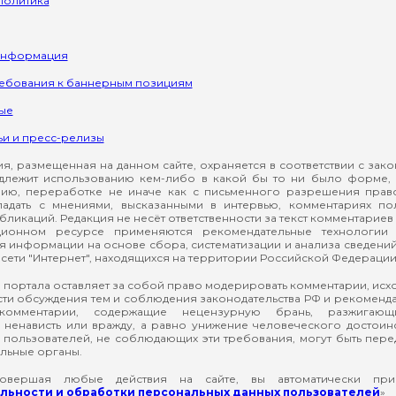
политика
информация
ребования к баннерным позициям
ые
ьи и пресс-релизы
, размещенная на данном сайте, охраняется в соответствии с зак
длежит использованию кем-либо в какой бы то ни было форме, 
ию, переработке не иначе как с письменного разрешения прав
падать с мнениями, высказанными в интервью, комментариях п
ликаций. Редакция не несёт ответственности за текст комментариев 
ионном ресурсе применяются рекомендательные технологии 
я информации на основе сбора, систематизации и анализа сведени
сети "Интернет", находящихся на территории Российской Федерации
 портала оставляет за собой право модерировать комментарии, ис
ти обсуждения тем и соблюдения законодательства РФ и рекомендат
 комментарии, содержащие нецензурную брань, разжигающ
ненависть или вражду, а равно унижение человеческого достоин
а пользователей, не соблюдающих эти требования, могут быть пер
льные органы.
вершая любые действия на сайте, вы автоматически при
ьности и обработки персональных данных пользователей
»