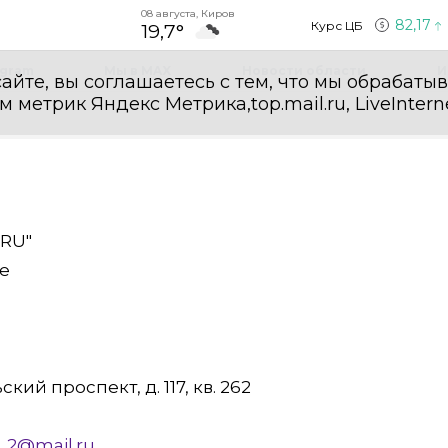
08 августа, Киров
82,17
Курс ЦБ
19,7°
egram
Мы в MAX
Новости области
И
айте, вы соглашаетесь с тем, что мы обрабаты
етрик Яндекс Метрика,top.mail.ru, LiveInterne
RU"
е
кий проспект, д. 117, кв. 262
_2@mail.ru