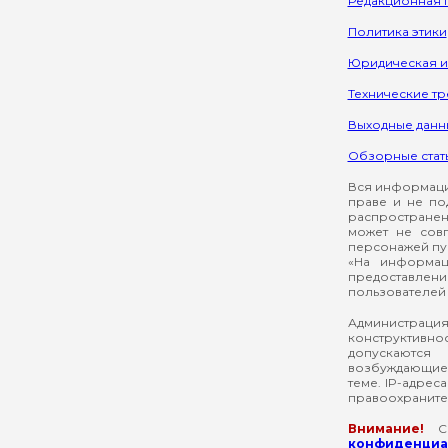
Редакционная 
Политика этики
Юридическая 
Технические т
Выходные данн
Обзорные стат
Вся информация
праве и не по
распространен
может не сов
персонажей пуб
«На информац
предоставлени
пользователей 
Администрация
конструктивнос
допускаются
возбуждающие 
теме. IP-адрес
правоохраните
Внимание!
Со
конфиденциал