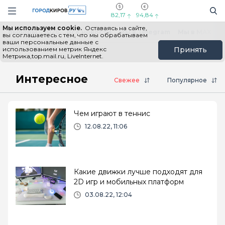
Новостной портал "Город Киров"
Поиск
Навигация сайта
82,17
94,84
Мы используем cookie.
Оставаясь на сайте,
Выборы - 2026
Все новости
Мы в Telegram
Мы в MAX
Н
вы соглашаетесь с тем, что мы обрабатываем
ваши персональные данные с
использованием метрик Яндекс
Принять
Метрика,top.mail.ru, LiveInternet.
Главная
Интересное
Интересное
Свежее
Популярное
Чем играют в теннис
12.08.22, 11:06
Какие движки лучше подходят для
2D игр и мобильных платформ
03.08.22, 12:04