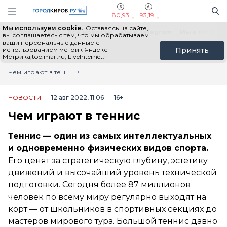
Новостной портал "Город Киров"
Поиск
Навигация сайта
80,93
93,19
Мы используем cookie.
Оставаясь на сайте,
Выборы - 2026
Все новости
Мы в Telegram
Мы в MAX
Н
вы соглашаетесь с тем, что мы обрабатываем
ваши персональные данные с
использованием метрик Яндекс
Принять
Метрика,top.mail.ru, LiveInternet.
Главная
Лента новостей
Чем играют в теннис
НОВОСТИ
12 авг 2022, 11:06
16+
Чем играют в теннис
Теннис — один из самых интеллектуальных
и одновременно физических видов спорта.
Его ценят за стратегическую глубину, эстетику
движений и высочайший уровень технической
подготовки. Сегодня более 87 миллионов
человек по всему миру регулярно выходят на
корт — от школьников в спортивных секциях до
мастеров мирового тура. Большой теннис давно