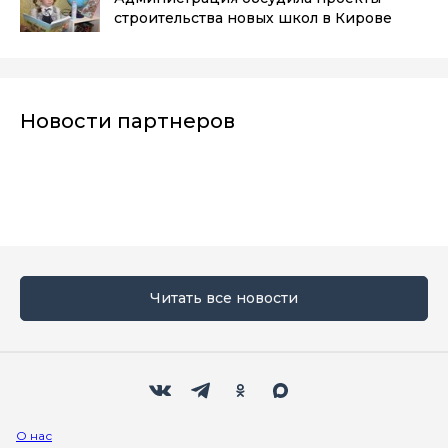
строительства новых школ в Кирове
Новости партнеров
Читать все новости
Мы в социальных сетях
Вконтакте
Телеграм
Одноклассники
Max
О нас