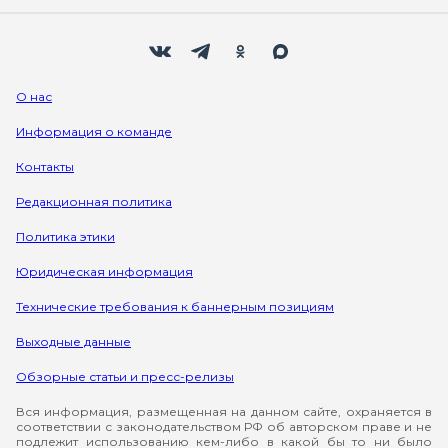
Мы в социальных сетях
Вконтакте
Телеграм
Одноклассники
Max
О нас
Информация о команде
Контакты
Редакционная политика
Политика этики
Юридическая информация
Технические требования к баннерным позициям
Выходные данные
Обзорные статьи и пресс-релизы
Вся информация, размещенная на данном сайте, охраняется в
соответствии с законодательством РФ об авторском праве и не
подлежит использованию кем-либо в какой бы то ни было