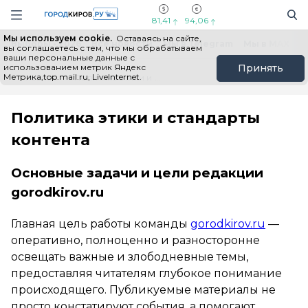
Новостной портал "Город Киров"
Поиск
Навигация сайта
81,41
94,06
Мы используем cookie.
Оставаясь на сайте,
Выборы - 2026
Все новости
Мы в Telegram
Мы в MAX
Н
вы соглашаетесь с тем, что мы обрабатываем
ваши персональные данные с
использованием метрик Яндекс
Принять
Метрика,top.mail.ru, LiveInternet.
Главная
Политика этики и стандарты контента
Политика этики и стандарты
контента
Основные задачи и цели редакции
gorodkirov.ru
Главная цель работы команды
gorodkirov.ru
—
оперативно, полноценно и разносторонне
освещать важные и злободневные темы,
предоставляя читателям глубокое понимание
происходящего. Публикуемые материалы не
просто констатируют события, а помогают