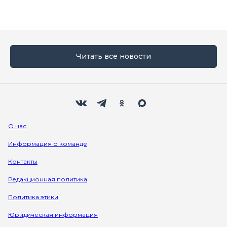
Читать все новости
Мы в социальных сетях
Вконтакте
Телеграм
Одноклассники
Max
О нас
Информация о команде
Контакты
Редакционная политика
Политика этики
Юридическая информация