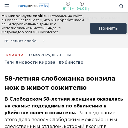
Новостной портал "Город Киров"
Поиск
Навигация сайта
81,41
94,06
Мы используем cookie.
Оставаясь на сайте,
Выборы - 2026
Все новости
Мы в Telegram
Мы в MAX
Н
вы соглашаетесь с тем, что мы обрабатываем
ваши персональные данные с
использованием метрик Яндекс
Принять
Метрика,top.mail.ru, LiveInternet.
Главная
Лента новостей
58-летняя слобожанка вонзила нож в живот сожителю
НОВОСТИ
13 мар 2025, 10:28
16+
Теги:
#Новости Кирова
#Убийство
58-летняя слобожанка вонзила
нож в живот сожителю
В Слободском 58-летняя женщина оказалась
на скамье подсудимых по обвинению в
убийстве своего сожителя.
Расследование
этого дело велось Слободским межрайонным
следственным отделом, который входит в