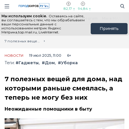
Новостной портал "Город Киров"
Поиск
Навигация сайта
82,17
94,84
Мы используем cookie.
Оставаясь на сайте,
Выборы - 2026
Все новости
Мы в Telegram
Мы в MAX
Н
вы соглашаетесь с тем, что мы обрабатываем
ваши персональные данные с
использованием метрик Яндекс
Принять
Метрика,top.mail.ru, LiveInternet.
Главная
Лента новостей
7 полезных вещей для дома, над которыми раньше смеялась, а теперь не могу без них
НОВОСТИ
19 июл 2025, 11:00
6+
Теги:
#Гаджеты
#Дом
#Уборка
7 полезных вещей для дома, над
которыми раньше смеялась, а
теперь не могу без них
Неожиданные помощники в быту