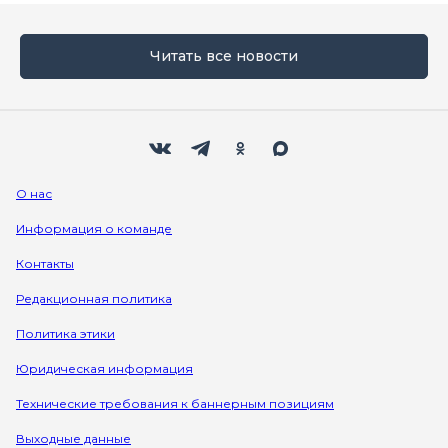
Читать все новости
Мы в социальных сетях
Вконтакте
Телеграм
Одноклассники
Max
О нас
Информация о команде
Контакты
Редакционная политика
Политика этики
Юридическая информация
Технические требования к баннерным позициям
Выходные данные