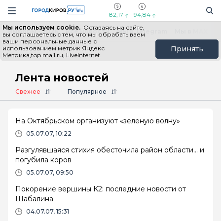
Новостной портал "Город Киров"
Поиск
Навигация сайта
82,17
94,84
Мы используем cookie.
Оставаясь на сайте,
Выборы - 2026
Все новости
Мы в Telegram
Мы в MAX
Н
вы соглашаетесь с тем, что мы обрабатываем
ваши персональные данные с
использованием метрик Яндекс
Принять
Метрика,top.mail.ru, LiveInternet.
Главная
Лента новостей
Лента новостей
Свежее
Популярное
На Октябрьском организуют «зеленую волну»
05.07.07, 10:22
Разгулявшаяся стихия обесточила район области… и
погубила коров
05.07.07, 09:50
Покорение вершины К2: последние новости от
Шабалина
04.07.07, 15:31