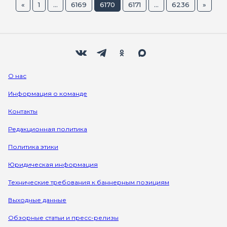
«
1
...
6169
6170
6171
...
6236
»
Мы в социальных сетях
Вконтакте
Телеграм
Одноклассники
Max
О нас
Информация о команде
Контакты
Редакционная политика
Политика этики
Юридическая информация
Технические требования к баннерным позициям
Выходные данные
Обзорные статьи и пресс-релизы