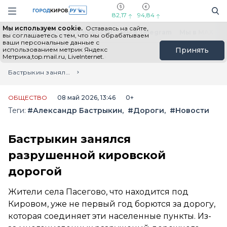
Новостной портал "Город Киров"
Поиск
Навигация сайта
82,17
94,84
Мы используем cookie.
Оставаясь на сайте,
Выборы - 2026
Все новости
Мы в Telegram
Мы в MAX
Н
вы соглашаетесь с тем, что мы обрабатываем
ваши персональные данные с
использованием метрик Яндекс
Принять
Метрика,top.mail.ru, LiveInternet.
Главная
Лента новостей
Бастрыкин занялся разрушенной кировской дорогой
ОБЩЕСТВО
08 май 2026, 13:46
0+
Теги:
#Александр Бастрыкин
#Дороги
#Новости
Бастрыкин занялся
разрушенной кировской
дорогой
Жители села Пасегово, что находится под
Кировом, уже не первый год борются за дорогу,
которая соединяет эти населенные пункты. Из-