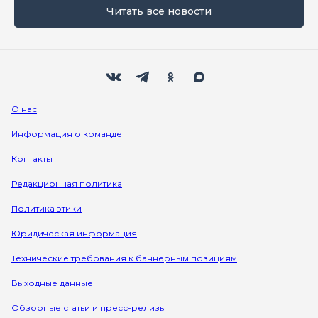
Читать все новости
Мы в социальных сетях
Вконтакте
Телеграм
Одноклассники
Max
О нас
Информация о команде
Контакты
Редакционная политика
Политика этики
Юридическая информация
Технические требования к баннерным позициям
Выходные данные
Обзорные статьи и пресс-релизы