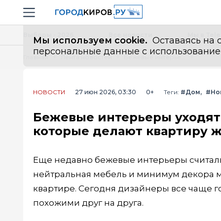
Новостной портал "Город Киров"
Навигация сайта
Выборы - 2026
Все новости
Мы в Tel
Мы используем cookie.
Оставаясь на с
персональные данные с использованием м
Главная
Лента новостей
Бежевые интерьеры уходят в прошлое: 7 трендов 2026 года, которые делают квартиру живой и современной
НОВОСТИ
27 июн 2026, 03:30
0+
Теги:
#Дом
#Но
Бежевые интерьеры уходят 
которые делают квартиру 
Еще недавно бежевые интерьеры считал
нейтральная мебель и минимум декора м
квартире. Сегодня дизайнеры все чаще г
похожими друг на друга.