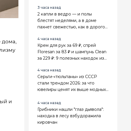
находок из Fix Price для дома
3 часа назад
2 капли в ведро — и полы
блестят неделями, а в доме
пахнет свежестью, как в дорогом
спа-салоне
4 часа назад
 дома,
Крем для рук за 69 ₽, спрей
ализму
Floresan за 83 ₽ и шампунь Clean
за 229 ₽: 9 полезных находок из
Fix Price для себя и дома
4 часа назад
Серьги-«тюльпаны» из СССР
стали трендом 2026: за что
ювелиры ценят их выше модных
золотых украшений
ный и
4 часа назад
Грибники нашли "глаз дьявола":
находка в лесу взбудоражила
кировчан