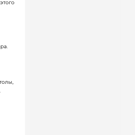
этого
ра.
толы,
.