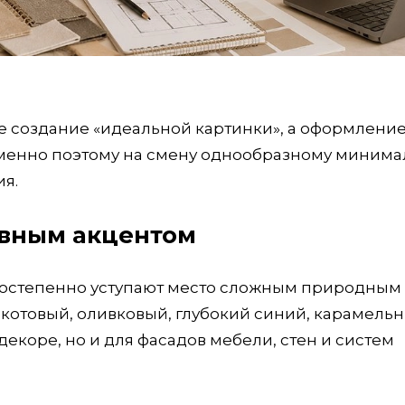
не создание «идеальной картинки», а оформление
Именно поэтому на смену однообразному миним
я.
авным акцентом
постепенно уступают место сложным природным
акотовый, оливковый, глубокий синий, карамель
декоре, но и для фасадов мебели, стен и систем