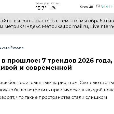
06 августа, Киров
81,41
Курс ЦБ
15,7°
egram
Мы в MAX
Новости области
И
айте, вы соглашаетесь с тем, что мы обрабаты
етрик Яндекс Метрика,top.mail.ru, LiveInterne
вости России
в прошлое: 7 трендов 2026 года,
живой и современной
ись беспроигрышным вариантом. Светлые стены
ожно было встретить практически в каждой нов
оворят, что такие пространства стали слишком