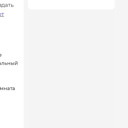
здать
ют
е
ральный
омната