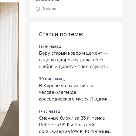
8 июля
Статьи по теме:
1 мин назад
Беру старый ковёр и цемент —
садовую дорожку делаю без
щебня и дорогих плит: служит
прочно, а расходы почти
30 мин назад
нулевые
В Кирове ушла из жизни
человек-легенда
краеведческого музея Людмила
Сенникова
1 час назад
Сменные блоки за 83 ₽, пенка
Refine за 99 ₽ и большой
органайзер за 599 ₽: 10 полезных