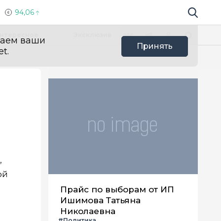
94,06
Поиск по 
Мы в социальных сетях
Вконтакте
Телеграм
Одноклассники
Max
нтересное
Эксклюзив
ваем ваши
Принять
t.
,
ой
Прайс по выборам от ИП
Ишимова Татьяна
Николаевна
#Политика