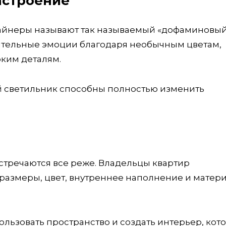
астроение
зайнеры называют так называемый «дофаминовы
жительные эмоции благодаря необычным цветам,
ким деталям.
 светильник способны полностью изменить
стречаются все реже. Владельцы квартир
размеры, цвет, внутреннее наполнение и матер
льзовать пространство и создать интерьер, кот