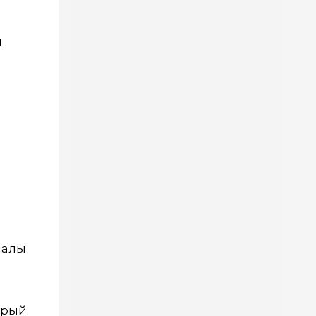
й
иалы
орый