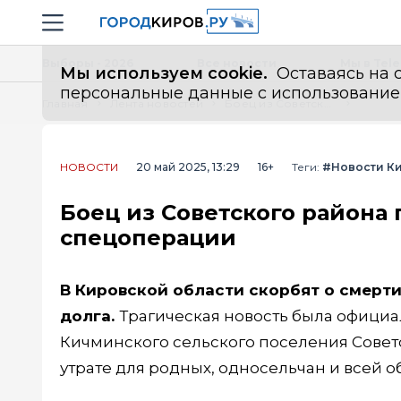
Новостной портал "Город Киров"
Навигация сайта
Выборы - 2026
Все новости
Мы в Tel
Мы используем cookie.
Оставаясь на с
персональные данные с использованием м
Главная
Лента новостей
Боец из Советского района погиб в зоне проведения спецоперации
НОВОСТИ
20 май 2025, 13:29
16+
Теги:
#Новости К
Боец из Советского района 
спецоперации
В Кировской области скорбят о смерти
долга.
Трагическая новость была офици
Кичминского сельского поселения Совет
утрате для родных, односельчан и всей о