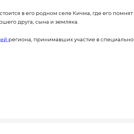
ится в его родном селе Кичма, где его помнят
рошего друга, сына и земляка.
лей
региона, принимавших участие в специальн