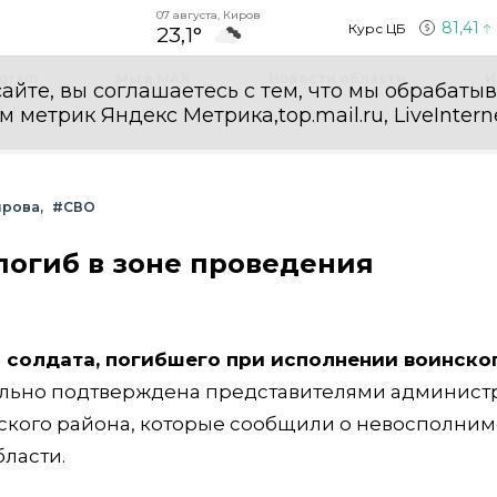
07 августа, Киров
81,41
Курс ЦБ
23,1°
egram
Мы в MAX
Новости области
И
айте, вы соглашаетесь с тем, что мы обрабаты
етрик Яндекс Метрика,top.mail.ru, LiveInterne
ирова
#СВО
погиб в зоне проведения
 солдата, погибшего при исполнении воинско
ально подтверждена представителями админист
ского района, которые сообщили о невосполни
бласти.