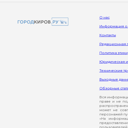
О нас
Информация о
Контакты
Редакционная 
Политика этики
Юридическая 
Технические т
Выходные данн
Обзорные стат
Вся информация
праве и не по
распространен
может не сов
персонажей пуб
«На информац
предоставлени
пользователей 