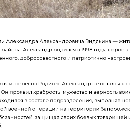
ибели Александра Александровича Видякина — жит
района. Александр родился в 1998 году, вырос в
венного, добросовестного и патриотично настро
ты интересов Родины, Александр не остался в 
 Он проявил храбрость, мужество и верность во
находился в составе подразделения, выполнявше
ной военной операции на территории Запорожс
обязанностей, защищая своих боевых товарищей 
.