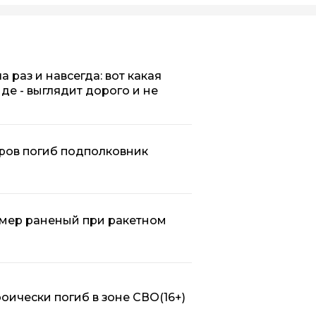
 раз и навсегда: вот какая
нде - выглядит дорого и не
иров погиб подполковник
умер раненый при ракетном
роически погиб в зоне СВО
(16+)