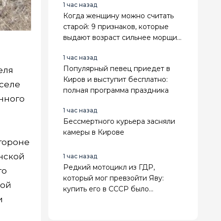
1 час назад
Когда женщину можно считать
старой: 9 признаков, которые
выдают возраст сильнее морщин,
седины и даты в паспорте
1 час назад
Популярный певец приедет в
еля
Киров и выступит бесплатно:
 селе
полная программа праздника
енного
1 час назад
Бессмертного курьера засняли
камеры в Кирове
стороне
инской
1 час назад
Редкий мотоцикл из ГДР,
го
который мог превзойти Яву:
кой
купить его в СССР было
и
невозможно - завезли лишь одну
партию