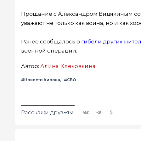
Прощание с Александром Видякиным состо
уважают не только как воина, но и как хо
Ранее сообщалось о
гибели других жите
военной операции.
Автор:
Алина Клековкина
#Новости Кирова
#СВО
Вконтакте
Telegram
Одноклассники
Расскажи друзьям: