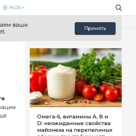
94,06
Поиск по 
Мы в социальных сетях
Вконтакте
Телеграм
Одноклассники
Max
нтересное
Эксклюзив
ваем ваши
Принять
t.
го
рации
мой
Омега-6, витамины А, В и
D: неожиданные свойства
майонеза на перепелиных