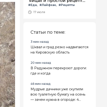
яйцах и простой рецепт
#Еда
#Лайфхак
#Рецепты
летнего салата с ним
17 июля
Статьи по теме:
3 мин назад
Шквал и град резко надвигаются
на Кировскую область
20 мин назад
В Радужном перекроют дороги:
где и когда
46 мин назад
Мудрые дачники уже скупили
всю туалетную бумагу на осень
— зачем нужна в огороде: 4
классных лайфхака