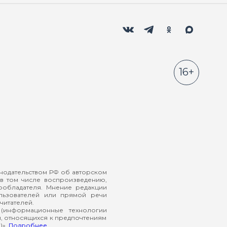
Мы в социальных сетях
Вконтакте
Телеграм
Одноклассники
Max
16+
онодательством РФ об авторском
в том числе воспроизведению,
ообладателя. Мнение редакции
ользователей или прямой речи
читателей.
(информационные технологии
й, относящихся к предпочтениям
)».
Подробнее