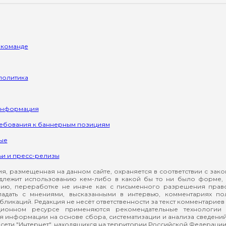
 команде
политика
информация
ребования к баннерным позициям
ые
ьи и пресс-релизы
, размещенная на данном сайте, охраняется в соответствии с зак
длежит использованию кем-либо в какой бы то ни было форме, 
ию, переработке не иначе как с письменного разрешения прав
падать с мнениями, высказанными в интервью, комментариях п
ликаций. Редакция не несёт ответственности за текст комментариев 
ионном ресурсе применяются рекомендательные технологии 
я информации на основе сбора, систематизации и анализа сведени
сети "Интернет", находящихся на территории Российской Федерации