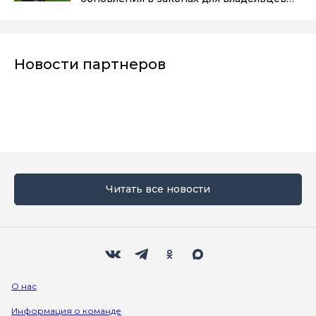
участков в 2025 году
(6+)
Новости партнеров
Читать все новости
Мы в социальных сетях
Вконтакте
Телеграм
Одноклассники
Max
О нас
Информация о команде