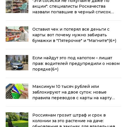
"Эти сосиски не покупайте даже по
акции": специалисты Роскачества
назвали попавшие в черный список
марки
(6+)
Оставил чек и потерял все деньги с
карты: вот почему нужно забирать
бумажки в "Пятерочке" и "Магните"
(6+)
Если найдут это под капотом – лишат
прав: водителей предупредили о новом
порядке
(6+)
Максимум 10 тысяч рублей или
заблокируют на двое суток: новые
правила переводов с карты на карту
вступают в силу
(6+)
Россиянам грозит штраф и срок в
колонии за это растение на даче:
обновления в законах для владельцев