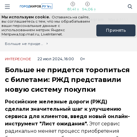
Новостной портал "Город Киров"
Поиск
Навигация сайта
81,41
94,06
Мы используем cookie.
Оставаясь на сайте,
Выборы - 2026
Все новости
Мы в Telegram
Мы в MAX
Н
вы соглашаетесь с тем, что мы обрабатываем
ваши персональные данные с
использованием метрик Яндекс
Принять
Метрика,top.mail.ru, LiveInternet.
Главная
Лента новостей
Больше не придется торопиться с билетами: РЖД представили новую систему покупки
ИНТЕРЕСНОЕ
22 июл 2024, 16:00
0+
Больше не придется торопиться
с билетами: РЖД представили
новую систему покупки
Российские железные дороги (РЖД)
сделали значительный шаг к улучшению
сервиса для клиентов, введя новый онлайн-
инструмент "Лист ожидания".
Этот сервис
радикально меняет процесс приобретения