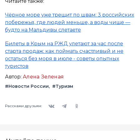
Читайте также:
Чёрное море уже трещит по швам: 3 российских
побережья, где людей меньше, а воды чище —
будто на Мальдивы слетаете
Билеты в Крым на РЖД улетают за час после
старта продаж: как поймать счастливый и не
остаться без моря в июле - советы опытных
туристов
Автор:
Алена Зеленая
#Новости России
#Туризм
Вконтакте
Telegram
Одноклассники
Расскажи друзьям: