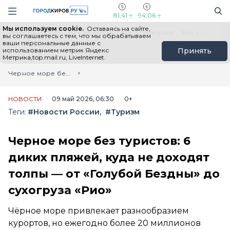
Новостной портал "Город Киров"
Поиск
Навигация сайта
81,41
94,06
Мы используем cookie.
Оставаясь на сайте,
Выборы - 2026
Все новости
Мы в Telegram
Мы в MAX
Н
вы соглашаетесь с тем, что мы обрабатываем
ваши персональные данные с
использованием метрик Яндекс
Принять
Метрика,top.mail.ru, LiveInternet.
Главная
Лента новостей
Черное море без туристов: 6 диких пляжей, куда не доходят толпы — от «Голубой Бездны» до сухогруза «Рио»
НОВОСТИ
09 май 2026, 06:30
0+
Теги:
#Новости России
#Туризм
Черное море без туристов: 6
диких пляжей, куда не доходят
толпы — от «Голубой Бездны» до
сухогруза «Рио»
Чёрное море привлекает разнообразием
курортов, но ежегодно более 20 миллионов