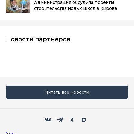
Администрация обсудила проекты
строительства новых школ в Кирове
Новости партнеров
Читать все новости
Мы в социальных сетях
Вконтакте
Телеграм
Одноклассники
Max
О нас