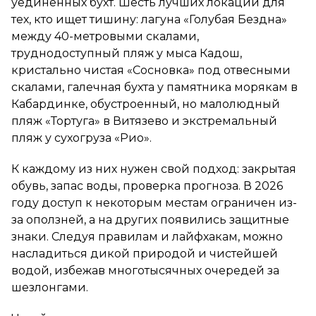
уединённых бухт. Шесть лучших локаций для
тех, кто ищет тишину: лагуна «Голубая Бездна»
между 40-метровыми скалами,
труднодоступный пляж у мыса Кадош,
кристально чистая «Сосновка» под отвесными
скалами, галечная бухта у памятника морякам в
Кабардинке, обустроенный, но малолюдный
пляж «Тортуга» в Витязево и экстремальный
пляж у сухогруза «Рио».
К каждому из них нужен свой подход: закрытая
обувь, запас воды, проверка прогноза. В 2026
году доступ к некоторым местам ограничен из-
за оползней, а на других появились защитные
знаки. Следуя правилам и лайфхакам, можно
насладиться дикой природой и чистейшей
водой, избежав многотысячных очередей за
шезлонгами.