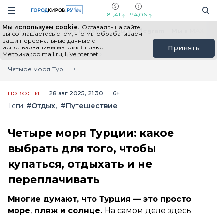
Новостной портал "Город Киров"
Поиск
Навигация сайта
81,41
94,06
Мы используем cookie.
Оставаясь на сайте,
Выборы - 2026
Все новости
Мы в Telegram
Мы в MAX
Н
вы соглашаетесь с тем, что мы обрабатываем
ваши персональные данные с
использованием метрик Яндекс
Принять
Метрика,top.mail.ru, LiveInternet.
Главная
Лента новостей
Четыре моря Турции: какое выбрать для того, чтобы купаться, отдыхать и не переплачивать
НОВОСТИ
28 авг 2025, 21:30
6+
Теги:
#Отдых
#Путешествие
Четыре моря Турции: какое
выбрать для того, чтобы
купаться, отдыхать и не
переплачивать
Многие думают, что Турция — это просто
море, пляж и солнце.
На самом деле здесь