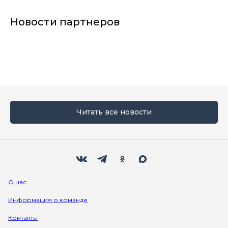
Новости партнеров
Читать все новости
Мы в социальных сетях
Вконтакте
Телеграм
Одноклассники
Max
О нас
Информация о команде
Контакты