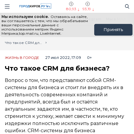
Новостной портал "Город Киров"
Поиск
Навигация сайта
80,93
93,19
Мы используем cookie.
Оставаясь на сайте,
Выборы - 2026
Все новости
Мы в Telegram
Мы в MAX
Н
вы соглашаетесь с тем, что мы обрабатываем
ваши персональные данные с
использованием метрик Яндекс
Принять
Метрика,top.mail.ru, LiveInternet.
Главная
Лента новостей
Что такое CRM для бизнеса?
ЖИЗНЬ В ГОРОДЕ
27 июл 2022, 17:09
0+
Что такое CRM для бизнеса?
Вопрос о том, что представляют собой CRM-
системы для бизнеса и стоит ли внедрять их в
деятельность современных компаний и
предприятий, всегда был и остаётся
актуальным: задаются им, в частности, те, кто
стремится к успеху, желает свести к минимуму
издержки полностью исключить различные
ошибки. CRM-системы для бизнеса