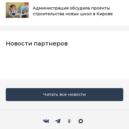
Администрация обсудила проекты
строительства новых школ в Кирове
Новости партнеров
Читать все новости
Мы в социальных сетях
Вконтакте
Телеграм
Одноклассники
Max