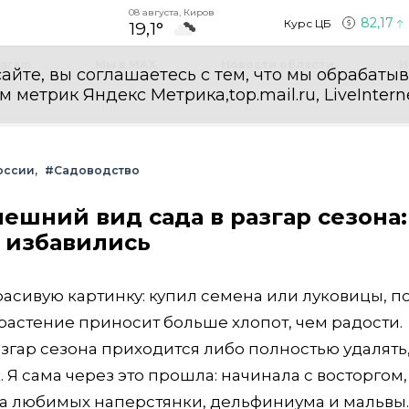
08 августа, Киров
82,17
Курс ЦБ
19,1°
egram
Мы в MAX
Новости области
И
айте, вы соглашаетесь с тем, что мы обрабаты
етрик Яндекс Метрика,top.mail.ru, LiveInterne
оссии
#Садоводство
ешний вид сада в разгар сезона:
 избавились
расивую картинку: купил семена или луковицы, п
о растение приносит больше хлопот, чем радости.
азгар сезона приходится либо полностью удалять
 Я сама через это прошла: начинала с восторгом,
да любимых наперстянки, дельфиниума и мальвы.