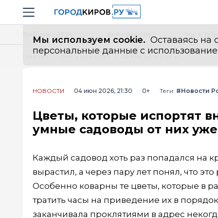
Новостной портал "Город Киров"
Навигация сайта
Выборы - 2026
Все новости
Мы в Tel
Мы используем cookie.
Оставаясь на с
персональные данные с использованием м
Главная
Лента новостей
Цветы, которые испортят внешний вид сада в разгар сезона: умные садоводы от них уже избавились
НОВОСТИ
04 июн 2026, 21:30
0+
Теги:
#Новости Р
Цветы, которые испортят вн
умные садоводы от них уже
Каждый садовод хоть раз попадался на к
вырастил, а через пару лет понял, что эт
Особенно коварны те цветы, которые в р
тратить часы на приведение их в порядок.
заканчивала проклятиями в адрес неког