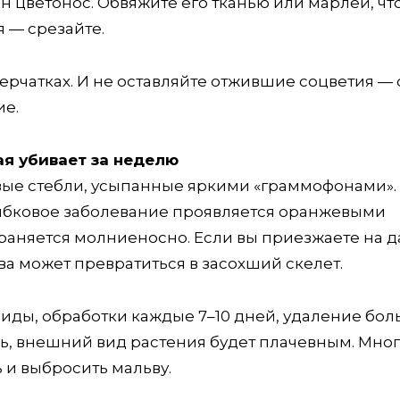
н цветонос. Обвяжите его тканью или марлей, чт
 — срезайте.
ерчатках. И не оставляйте отжившие соцветия — 
ие.
ая убивает за неделю
вые стебли, усыпанные яркими «граммофонами». 
Грибковое заболевание проявляется оранжевыми
траняется молниеносно. Если вы приезжаете на д
ьва может превратиться в засохший скелет.
иды, обработки каждые 7–10 дней, удаление бол
нь, внешний вид растения будет плачевным. Мно
 и выбросить мальву.