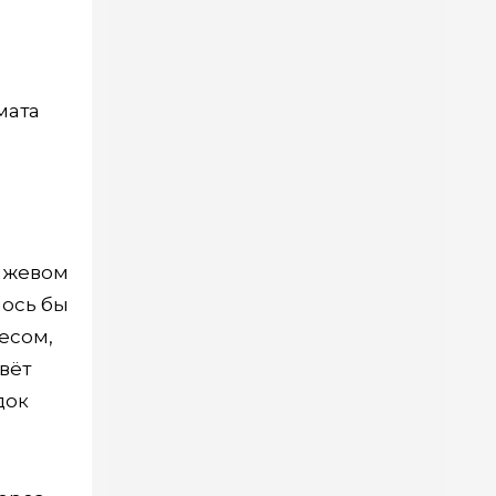
мата
анжевом
лось бы
есом,
вёт
док