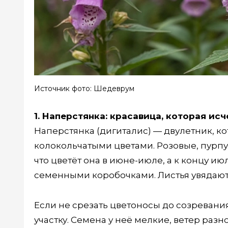
Источник фото: Шедеврум
1. Наперстянка: красавица, которая исч
Наперстянка (дигиталис) — двулетник, к
колокольчатыми цветами. Розовые, пурпу
что цветёт она в июне-июле, а к концу и
семенными коробочками. Листья увядают
Если не срезать цветоносы до созревани
участку. Семена у неё мелкие, ветер разн