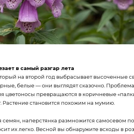
езает в самый разгар лета
оторый на второй год выбрасывает высоченные с
рные, белые — они выглядят сказочно. Проблема 
юля цветоносы превращаются в коричневые «палк
. Растение становится похожим на мумию.
я семян, наперстянка размножится самосевом по
осит их легко. Весной вы обнаружите всходы в ро