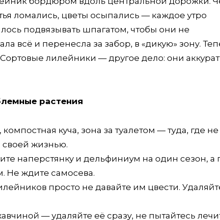
лейник бордюром вдоль центральной дорожки. Ч
стья ломались, цветы осыпались — каждое утро
лось подвязывать шпагатом, чтобы они не
ала всё и перенесла за забор, в «дикую» зону. Те
ю. Сортовые лилейники — другое дело: они аккурат
блемные растения
 компостная куча, зона за туалетом — туда, где не
ь своей жизнью.
ите наперстянку и дельфиниум на один сезон, а 
. Не ждите самосева.
илейников просто не давайте им цвести. Удаляйт
авчиной — удаляйте её сразу, не пытайтесь лечи