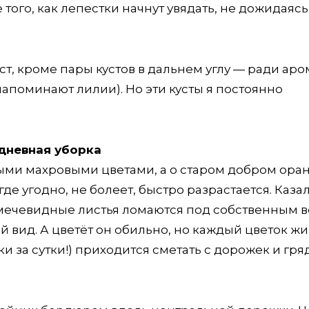
того, как лепестки начнут увядать, не дожидаясь
ст, кроме пары кустов в дальнем углу — ради аро
напоминают лилии). Но эти кусты я постоянно
дневная уборка
ными махровыми цветами, а о старом добром ор
где угодно, не болеет, быстро разрастается. Каза
 мечевидные листья ломаются под собственным в
 вид. А цветёт он обильно, но каждый цветок жи
и за сутки!) приходится сметать с дорожек и гря