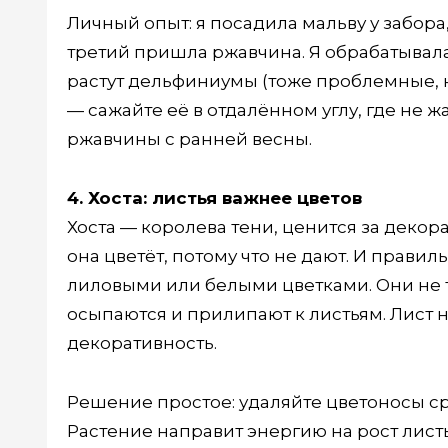
Личный опыт: я посадила мальву у забора,
третий пришла ржавчина. Я обрабатывала,
растут дельфиниумы (тоже проблемные, но
— сажайте её в отдалённом углу, где не 
ржавчины с ранней весны.
4. Хоста: листья важнее цветов
Хоста — королева тени, ценится за декор
она цветёт, потому что не дают. И прави
лиловыми или белыми цветками. Они не т
осыпаются и прилипают к листьям. Лист н
декоративность.
Решение простое: удаляйте цветоносы сра
Растение направит энергию на рост листь