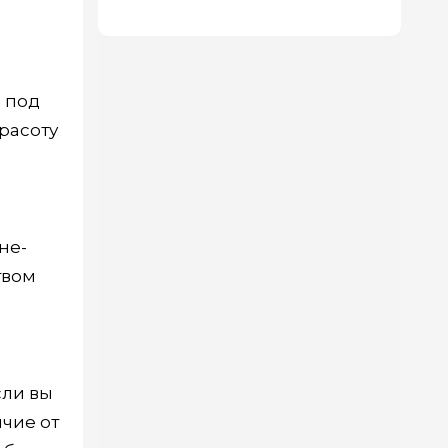
ы под
красоту
не-
твом
сли вы
ичие от