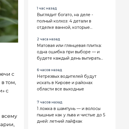
причина
1 час назад
Выглядит богато, на деле -
полный колхоз: 4 детали в
отделке ванной, которые
мгновенно выдают дешевый
2 часа назад
ремонт
Матовая или глянцевая плитка:
одна ошибка при выборе — и
будете каждый день вытирать
разводы или бояться мокрого
6 часов назад
пола
вечи с
Нетрезвых водителей будут
в том,
искать в Кирове и районах
области все выходные
и» с
7 часов назад
1 ложка в шампунь — и волосы
пышные как у льва и чистые до 5
 всему
дней: летний лайфхак
зарии,