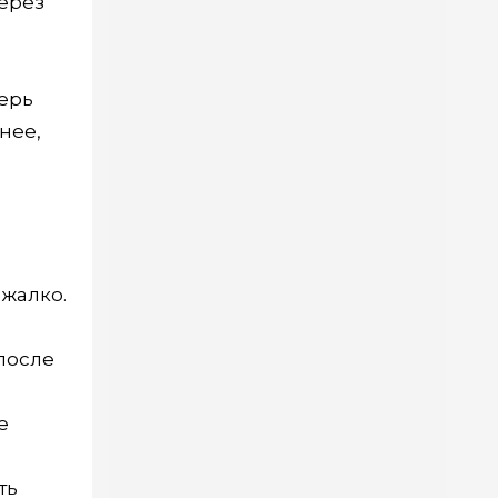
ерез
перь
нее,
 жалко.
после
е
ть