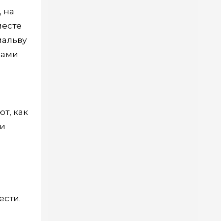
, на
месте
мальву
ками
т, как
ми
ести.