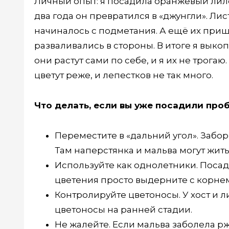
Личный опыт: я посадила оранжевый ли
два года он превратился в «джунгли». Ли
начиналось с подметания. А ещё их приш
разваливались в стороны. В итоге я выкоп
они растут сами по себе, и я их не трога
цветут реже, и лепестков не так много.
Что делать, если вы уже посадили про
Переместите в «дальний угол». Забор,
Там наперстянка и мальва могут жит
Используйте как однолетники. Посад
цветения просто выдерните с корнем
Контролируйте цветоносы. У хост и л
цветоносы на ранней стадии.
Не жалейте. Если мальва заболела рж