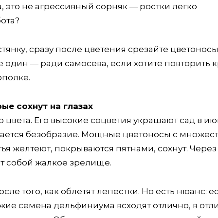
а, это не агрессивный сорняк — ростки легко
ота?
стянку, сразу после цветения срезайте цветонос
е один — ради самосева, если хотите повторить 
ополке.
ые сохнут на глазах
 цвета. Его высокие соцветия украшают сад в ию
инается безобразие. Мощные цветоносы с множес
ья желтеют, покрываются пятнами, сохнут. Через
т собой жалкое зрелище.
сле того, как облетят лепестки. Но есть нюанс: е
ежие семена дельфиниума всходят отлично, в отл