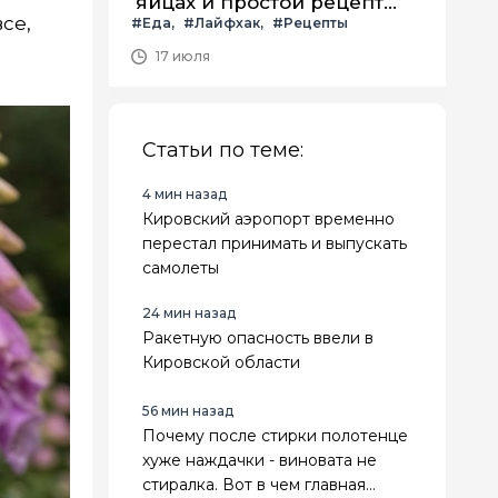
яйцах и простой рецепт
се,
#Еда
#Лайфхак
#Рецепты
летнего салата с ним
17 июля
Статьи по теме:
4 мин назад
Кировский аэропорт временно
перестал принимать и выпускать
самолеты
24 мин назад
Ракетную опасность ввели в
Кировской области
56 мин назад
Почему после стирки полотенце
хуже наждачки - виновата не
стиралка. Вот в чем главная