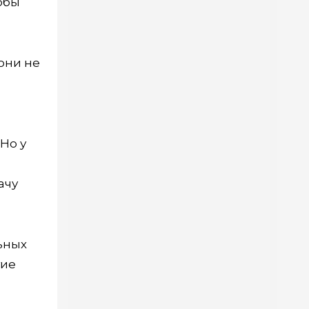
обы
они не
Но у
ачу
ьных
гие