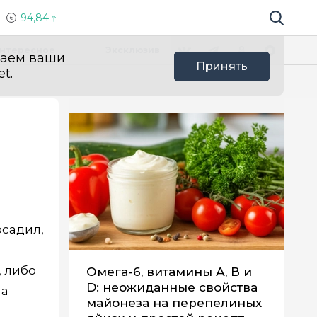
94,84
Поиск по 
Мы в социальных сетях
Вконтакте
Телеграм
Одноклассники
Max
нтересное
Эксклюзив
ваем ваши
Принять
t.
осадил,
, либо
Омега-6, витамины А, В и
D: неожиданные свойства
 а
майонеза на перепелиных