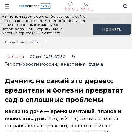
Новостной портал "Город Киров"
Поиск
Навигация сайта
80,93
93,19
Мы используем cookie.
Оставаясь на сайте,
Выборы - 2026
Все новости
Мы в Telegram
Мы в MAX
Н
вы соглашаетесь с тем, что мы обрабатываем
ваши персональные данные с
использованием метрик Яндекс
Принять
Метрика,top.mail.ru, LiveInternet.
Главная
Лента новостей
Дачник, не сажай это дерево: вредители и болезни превратят сад в сплошные проблемы
НОВОСТИ
07 сен 2025, 07:30
6+
Теги:
#Новости России
#Растения
#дача
Дачник, не сажай это дерево:
вредители и болезни превратят
сад в сплошные проблемы
Весна на даче — время мечтаний, планов и
новых посадок.
Каждый год сотни саженцев
отправляются на участки, словно в поисках