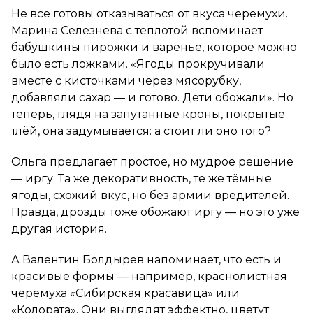
Не все готовы отказываться от вкуса черемухи.
Марина Селезнева с теплотой вспоминает
бабушкины пирожки и варенье, которое можно
было есть ложками. «Ягоды прокручивали
вместе с кисточками через мясорубку,
добавляли сахар — и готово. Дети обожали». Но
теперь, глядя на запутанные кроны, покрытые
тлёй, она задумывается: а стоит ли оно того?
Ольга предлагает простое, но мудрое решение
— иргу. Та же декоративность, те же тёмные
ягоды, схожий вкус, но без армии вредителей.
Правда, дрозды тоже обожают иргу — но это уже
другая история.
А Валентин Болдырев напоминает, что есть и
красивые формы — например, краснолистная
черемуха «Сибирская красавица» или
«Колората». Они выглядят эффектно, цветут