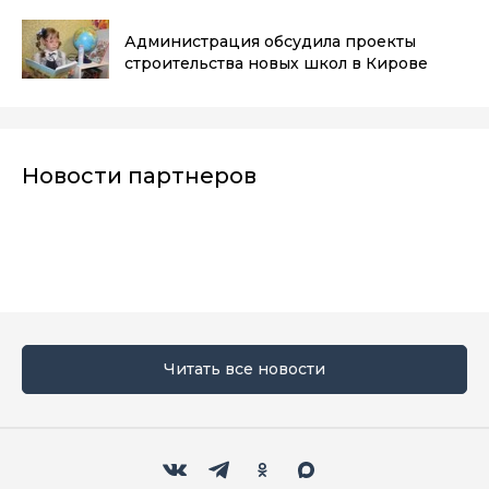
Администрация обсудила проекты
строительства новых школ в Кирове
Новости партнеров
Читать все новости
Мы в социальных сетях
Вконтакте
Телеграм
Одноклассники
Max