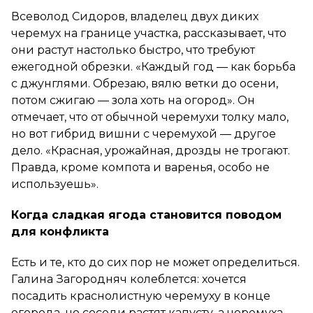
Всеволод Сидоров, владелец двух диких
черемух на границе участка, рассказывает, что
они растут настолько быстро, что требуют
ежегодной обрезки. «Каждый год — как борьба
с джунглями. Обрезаю, вялю ветки до осени,
потом сжигаю — зола хоть на огород». Он
отмечает, что от обычной черемухи толку мало,
но вот гибрид вишни с черемухой — другое
дело. «Красная, урожайная, дрозды не трогают.
Правда, кроме компота и варенья, особо не
используешь».
Когда сладкая ягода становится поводом
для конфликта
Есть и те, кто до сих пор не может определиться.
Галина Загородняч колеблется: хочется
посадить краснолистную черемуху в конце
огорода, но соседи растят капусту, а черемуха,