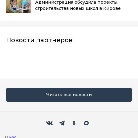
Администрация обсудила проекты
строительства новых школ в Кирове
Новости партнеров
Читать все новости
Мы в социальных сетях
Вконтакте
Телеграм
Одноклассники
Max
О нас