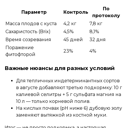
По
Параметр
Контроль
протоколу
Масса плодов с куста
4,2 кг
7,8 кг
Сахаристость (Brix)
4,5%
8,1%
Время созревания
45 дней
32 дня
Поражение
23%
4%
фитофторой
Важные нюансы для разных условий
Для тепличных индетерминантных сортов
в августе добавляют третью подкормку: 10 г
калиевой селитры + 5 г сульфата магния на
10 л — только корневой полив.
На кислых почвах (pH ниже 6) дубовую золу
заменяют вытяжкой из костной муки.
Итог — не просто подкормка, а настоящая