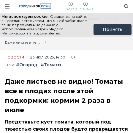
Новостной портал "Город Киров"
Поиск
Навигация сайта
82,17
94,84
Мы используем cookie.
Оставаясь на сайте,
Выборы - 2026
Все новости
Мы в Telegram
Мы в MAX
Н
вы соглашаетесь с тем, что мы обрабатываем
ваши персональные данные с
использованием метрик Яндекс
Принять
Метрика,top.mail.ru, LiveInternet.
Главная
Лента новостей
Даже листьев не видно! Томаты все в плодах после этой подкормки: кормим 2 раза в июле
НОВОСТИ
23 июл 2025, 14:30
6+
Теги:
#Огород
#Томаты
Даже листьев не видно! Томаты
все в плодах после этой
подкормки: кормим 2 раза в
июле
Представьте куст томата, который под
тяжестью своих плодов будто превращается