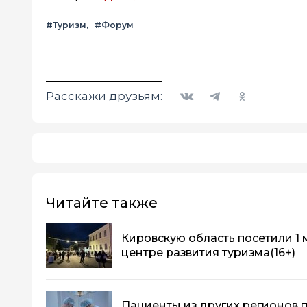
#Туризм
#Форум
Вконтакте
Telegram
Одноклассники
Расскажи друзьям:
Читайте также
Кировскую область посетили 1 м
центре развития туризма
(16+)
Пациенты из других регионов 