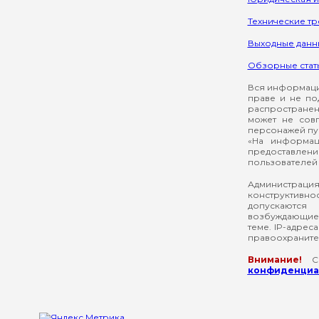
Технические т
Выходные данн
Обзорные стат
Вся информация
праве и не по
распространен
может не сов
персонажей пуб
«На информац
предоставлени
пользователей 
Администрация
конструктивнос
допускаются
возбуждающие 
теме. IP-адрес
правоохраните
Внимание!
Со
конфиденциал