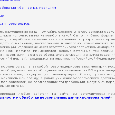
ребования к баннерным позициям
ые
ьи и пресс-релизы
, размещенная на данном сайте, охраняется в соответствии с зак
длежит использованию кем-либо в какой бы то ни было форме, 
ию, переработке не иначе как с письменного разрешения прав
падать с мнениями, высказанными в интервью, комментариях п
ликаций. Редакция не несёт ответственности за текст комментариев 
ионном ресурсе применяются рекомендательные технологии 
я информации на основе сбора, систематизации и анализа сведени
сети "Интернет", находящихся на территории Российской Федерации
 портала оставляет за собой право модерировать комментарии, ис
ти обсуждения тем и соблюдения законодательства РФ и рекомендат
 комментарии, содержащие нецензурную брань, разжигающ
ненависть или вражду, а равно унижение человеческого достоин
а пользователей, не соблюдающих эти требования, могут быть пер
льные органы.
вершая любые действия на сайте, вы автоматически при
ьности и обработки персональных данных пользователей
»