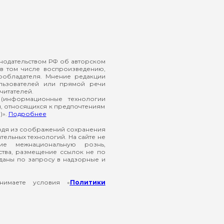
онодательством РФ об авторском
в том числе воспроизведению,
ообладателя. Мнение редакции
ользователей или прямой речи
читателей.
(информационные технологии
й, относящихся к предпочтениям
)».
Подробнее
ходя из соображений сохранения
ельных технологий. На сайте не
ие межнациональную рознь,
ства, размещение ссылок не по
еданы по запросу в надзорные и
нимаете условия «
Политики