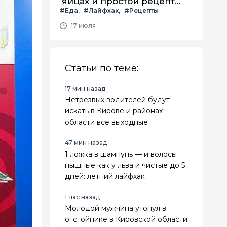
яйцах и простой рецепт
#Еда
#Лайфхак
#Рецепты
летнего салата с ним
17 июля
Статьи по теме:
17 мин назад
Нетрезвых водителей будут
искать в Кирове и районах
области все выходные
47 мин назад
1 ложка в шампунь — и волосы
пышные как у льва и чистые до 5
дней: летний лайфхак
1 час назад
Молодой мужчина утонул в
отстойнике в Кировской области