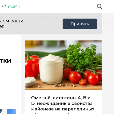
94,84
Поиск по 
Мы в социальных сетях
Вконтакте
Телеграм
Одноклассники
Max
нтересное
Эксклюзив
ваем ваши
Принять
t.
тки
Омега-6, витамины А, В и
D: неожиданные свойства
майонеза на перепелиных