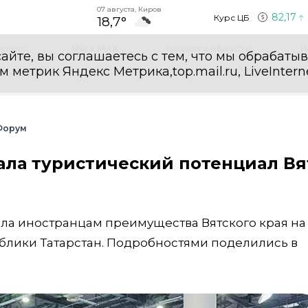
07 августа, Киров
82,17
Курс ЦБ
18,7°
egram
Мы в MAX
Новости области
И
айте, вы соглашаетесь с тем, что мы обрабаты
етрик Яндекс Метрика,top.mail.ru, LiveInterne
Форум
ала туристический потенциал Вя
ла иностранцам преимущества Вятского края на
блики Татарстан. Подробностями поделились в