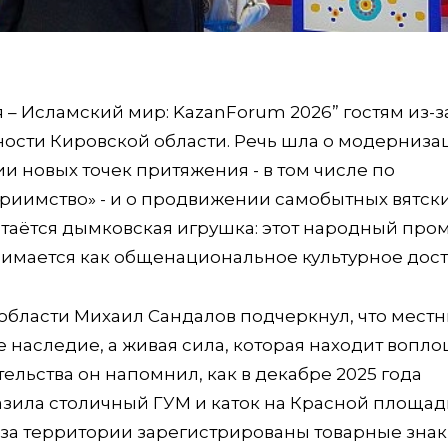
ия – Исламский мир: KazanForum 2026” гостям из-з
ости Кировской области. Речь шла о модерниза
и новых точек притяжения - в том числе по
риимство» - и о продвижении самобытных вятск
таётся дымковская игрушка: этот народный про
нимается как общенациональное культурное дост
области Михаил Сандалов подчеркнул, что мест
 наследие, а живая сила, которая находит вопл
тельства он напомнил, как в декабре 2025 года
зила столичный ГУМ и каток на Красной площад
аза территории зарегистрированы товарные знак