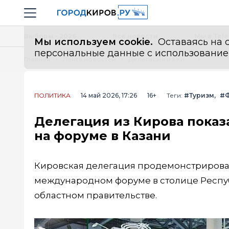
Новостной портал "Город Киров"
Навигация сайта
Выборы - 2026
Все новости
Мы в Tel
Мы используем cookie.
Оставаясь на с
персональные данные с использованием м
Главная
Лента новостей
Делегация из Кирова показала туристический потенциал Вятки на форуме в Казани
ПОЛИТИКА
14 май 2026, 17:26
16+
Теги:
#Туризм
#
Делегация из Кирова показ
на форуме в Казани
Кировская делегация продемонстрирова
международном форуме в столице Респу
областном правительстве.