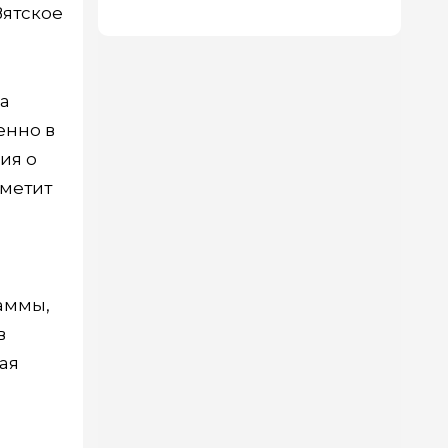
Вятское
а
енно в
ия о
тметит
аммы,
в
вая