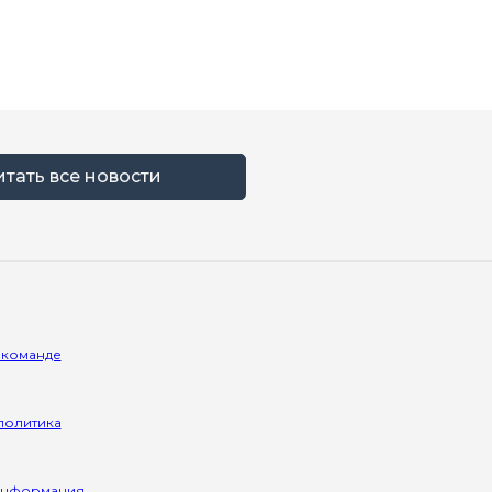
итать все новости
 команде
политика
информация