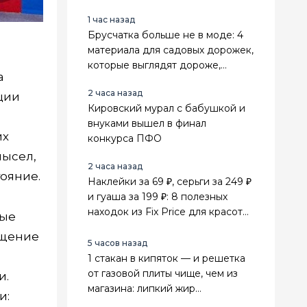
1 час назад
Брусчатка больше не в моде: 4
материала для садовых дорожек,
которые выглядят дороже,
а
служат дольше и не зарастают
2 часа назад
травой
ции
Кировский мурал с бабушкой и
внуками вышел в финал
их
конкурса ПФО
мысел,
2 часа назад
ояние.
Наклейки за 69 ₽, серьги за 249 ₽
и гуаша за 199 ₽: 8 полезных
находок из Fix Price для красоты,
ные
поездок и дома
ощение
5 часов назад
1 стакан в кипяток — и решетка
от газовой плиты чище, чем из
и.
магазина: липкий жир
и:
отваливается сам