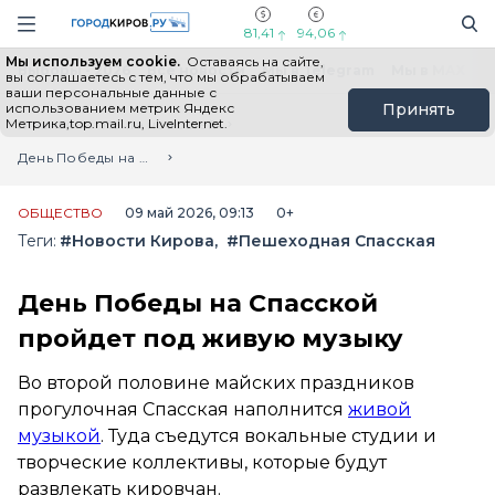
Новостной портал "Город Киров"
Поиск
Навигация сайта
81,41
94,06
Мы используем cookie.
Оставаясь на сайте,
Выборы - 2026
Все новости
Мы в Telegram
Мы в MAX
Н
вы соглашаетесь с тем, что мы обрабатываем
ваши персональные данные с
использованием метрик Яндекс
Принять
Метрика,top.mail.ru, LiveInternet.
Главная
Лента новостей
День Победы на Спасской пройдет под живую музыку
ОБЩЕСТВО
09 май 2026, 09:13
0+
Теги:
#Новости Кирова
#Пешеходная Спасская
День Победы на Спасской
пройдет под живую музыку
Во второй половине майских праздников
прогулочная Спасская наполнится
живой
музыкой
. Туда съедутся вокальные студии и
творческие коллективы, которые будут
развлекать кировчан.