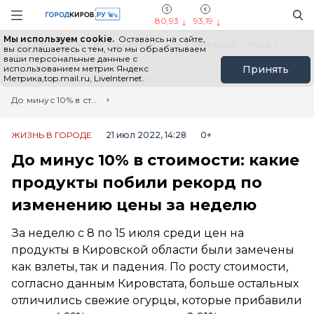
Новостной портал "Город Киров"
Поиск
Навигация сайта
80,93
93,19
Мы используем cookie.
Оставаясь на сайте,
Выборы - 2026
Все новости
Мы в Telegram
Мы в MAX
Н
вы соглашаетесь с тем, что мы обрабатываем
ваши персональные данные с
использованием метрик Яндекс
Принять
Метрика,top.mail.ru, LiveInternet.
Главная
Лента новостей
До минус 10% в стоимости: какие продукты побили рекорд по изменению цены за неделю
ЖИЗНЬ В ГОРОДЕ
21 июл 2022, 14:28
0+
До минус 10% в стоимости: какие
продукты побили рекорд по
изменению цены за неделю
За неделю с 8 по 15 июля среди цен на
продукты в Кировской области были замечены
как взлеты, так и падения. По росту стоимости,
согласно данным Кировстата, больше остальных
отличились свежие огурцы, которые прибавили