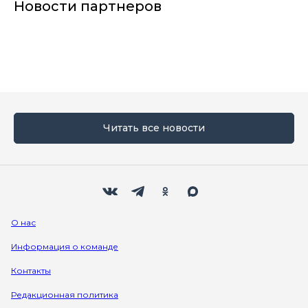
Новости партнеров
Читать все новости
Мы в социальных сетях
Вконтакте
Телеграм
Одноклассники
Max
О нас
Информация о команде
Контакты
Редакционная политика