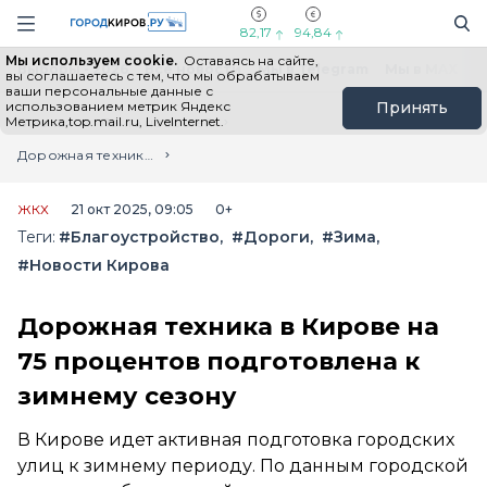
Новостной портал "Город Киров"
Поиск
Навигация сайта
82,17
94,84
Мы используем cookie.
Оставаясь на сайте,
Выборы - 2026
Все новости
Мы в Telegram
Мы в MAX
Н
вы соглашаетесь с тем, что мы обрабатываем
ваши персональные данные с
использованием метрик Яндекс
Принять
Метрика,top.mail.ru, LiveInternet.
Главная
Лента новостей
Дорожная техника в Кирове на 75 процентов подготовлена к зимнему сезону
ЖКХ
21 окт 2025, 09:05
0+
Теги:
#Благоустройство
#Дороги
#Зима
#Новости Кирова
Дорожная техника в Кирове на
75 процентов подготовлена к
зимнему сезону
В Кирове идет активная подготовка городских
улиц к зимнему периоду. По данным городской