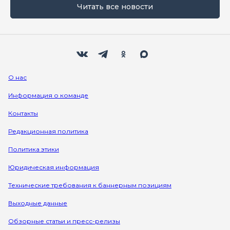
Читать все новости
Мы в социальных сетях
Вконтакте
Телеграм
Одноклассники
Max
О нас
Информация о команде
Контакты
Редакционная политика
Политика этики
Юридическая информация
Технические требования к баннерным позициям
Выходные данные
Обзорные статьи и пресс-релизы