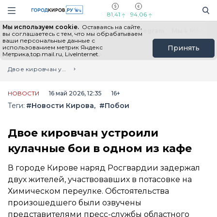
Новостной портал "Город Киров"
Поиск
Навигация сайта
81,41
94,06
Мы используем cookie.
Оставаясь на сайте,
Выборы - 2026
Все новости
Мы в Telegram
Мы в MAX
Н
вы соглашаетесь с тем, что мы обрабатываем
ваши персональные данные с
использованием метрик Яндекс
Принять
Метрика,top.mail.ru, LiveInternet.
Главная
Лента новостей
Двое кировчан устроили кулачные бои в одном из кафе
НОВОСТИ
16 май 2026, 12:35
16+
Теги:
#Новости Кирова
#Побои
Двое кировчан устроили
кулачные бои в одном из кафе
В городе Кирове наряд Росгвардии задержал
двух жителей, участвовавших в потасовке на
Химическом переулке. Обстоятельства
произошедшего были озвучены
представителями пресс-службы областного