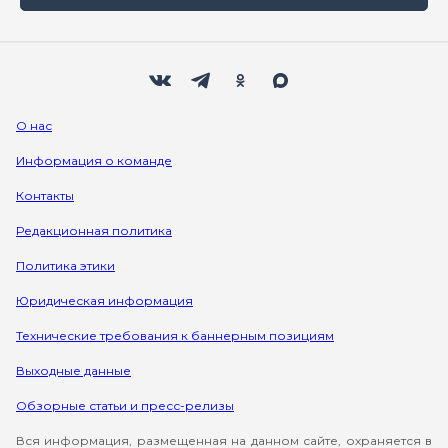
Мы в социальных сетях
Вконтакте
Телеграм
Одноклассники
Max
О нас
Информация о команде
Контакты
Редакционная политика
Политика этики
Юридическая информация
Технические требования к баннерным позициям
Выходные данные
Обзорные статьи и пресс-релизы
Вся информация, размещенная на данном сайте, охраняется в