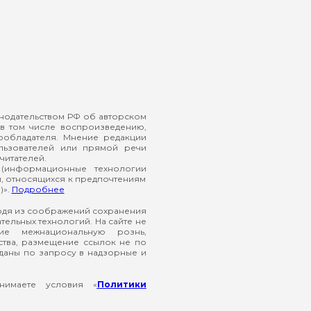
онодательством РФ об авторском
в том числе воспроизведению,
ообладателя. Мнение редакции
ользователей или прямой речи
читателей.
(информационные технологии
й, относящихся к предпочтениям
)».
Подробнее
ходя из соображений сохранения
ельных технологий. На сайте не
ие межнациональную рознь,
ства, размещение ссылок не по
еданы по запросу в надзорные и
нимаете условия «
Политики