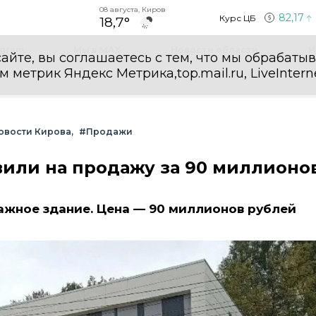
08 августа, Киров
82,17
Курс ЦБ
18,7°
egram
Мы в MAX
Новости области
И
айте, вы соглашаетесь с тем, что мы обрабаты
етрик Яндекс Метрика,top.mail.ru, LiveInterne
овости Кирова
#Продажи
вили на продажу за 90 миллионо
ажное здание. Цена — 90 миллионов рублей