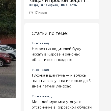
яйцах и простой рецепт
#Еда
#Лайфхак
#Рецепты
летнего салата с ним
17 июля
Статьи по теме:
1 час назад
Нетрезвых водителей будут
искать в Кирове и районах
области все выходные
1 час назад
1 ложка в шампунь — и волосы
пышные как у льва и чистые до 5
дней: летний лайфхак
2 часа назад
Молодой мужчина утонул в
отстойнике в Кировской области