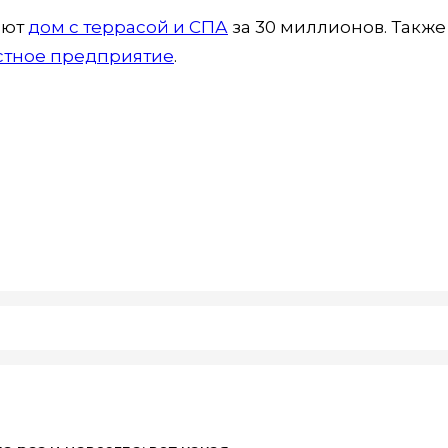
ают
дом с террасой и СПА
за 30 миллионов. Также
стное предприятие
.