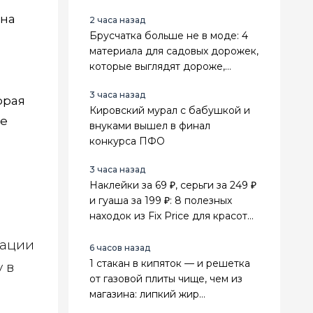
 на
2 часа назад
Брусчатка больше не в моде: 4
материала для садовых дорожек,
которые выглядят дороже,
служат дольше и не зарастают
3 часа назад
травой
орая
Кировский мурал с бабушкой и
де
внуками вышел в финал
конкурса ПФО
3 часа назад
Наклейки за 69 ₽, серьги за 249 ₽
и гуаша за 199 ₽: 8 полезных
находок из Fix Price для красоты,
поездок и дома
кации
6 часов назад
1 стакан в кипяток — и решетка
 в
от газовой плиты чище, чем из
магазина: липкий жир
отваливается сам