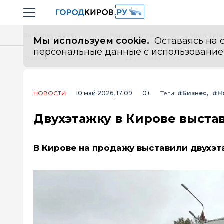
Новостной портал "Город Киров"
Навигация сайта
Выборы - 2026
Все новости
Мы в Tel
Мы используем cookie.
Оставаясь на с
персональные данные с использованием м
Главная
Лента новостей
Двухэтажку в Кирове выставили на продажу за 90 миллионов
НОВОСТИ
10 май 2026, 17:09
0+
Теги:
#Бизнес
#Н
Двухэтажку в Кирове выста
В Кирове на продажу выставили двухэт