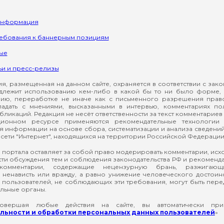
информация
ребования к баннерным позициям
ые
ьи и пресс-релизы
, размещенная на данном сайте, охраняется в соответствии с зак
длежит использованию кем-либо в какой бы то ни было форме, 
ию, переработке не иначе как с письменного разрешения прав
падать с мнениями, высказанными в интервью, комментариях п
ликаций. Редакция не несёт ответственности за текст комментариев 
ионном ресурсе применяются рекомендательные технологии 
я информации на основе сбора, систематизации и анализа сведени
сети "Интернет", находящихся на территории Российской Федерации
 портала оставляет за собой право модерировать комментарии, ис
ти обсуждения тем и соблюдения законодательства РФ и рекомендат
 комментарии, содержащие нецензурную брань, разжигающ
ненависть или вражду, а равно унижение человеческого достоин
а пользователей, не соблюдающих эти требования, могут быть пер
льные органы.
вершая любые действия на сайте, вы автоматически при
ьности и обработки персональных данных пользователей
»