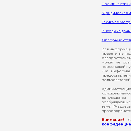
Политика этики
Юридическая 
Технические т
Выходные данн
Обзорные стат
Вся информация
праве и не по
распространен
может не сов
персонажей пуб
«На информац
предоставлени
пользователей 
Администрация
конструктивнос
допускаются
возбуждающие 
теме. IP-адрес
правоохраните
Внимание!
Со
конфиденциал