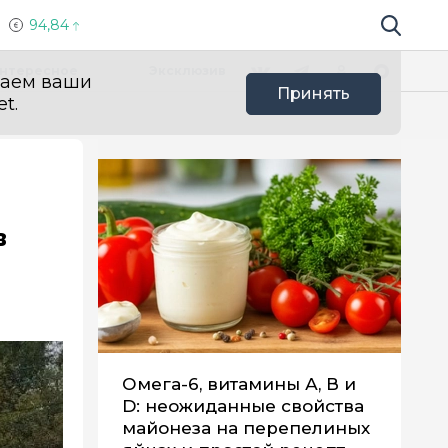
94,84
Поиск по 
Мы в социальных сетях
Вконтакте
Телеграм
Одноклассники
Max
нтересное
Эксклюзив
ваем ваши
Принять
t.
в
Омега-6, витамины А, В и
D: неожиданные свойства
майонеза на перепелиных