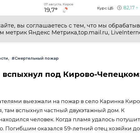
07 августа, Киров
82,17
Курс ЦБ
19,7°
egram
Мы в MAX
Новости области
И
айте, вы соглашаетесь с тем, что мы обрабаты
етрик Яндекс Метрика,top.mail.ru, LiveInterne
ости
#Смертельный пожар
 вспыхнул под Кирово-Чепецком
сателями выезжали на пожар в село Каринка Киро
, там вспыхнул частный двухэтажный дом. К
аходился человек. Когда пламя удалось потушит
. Погибшим оказался 59-летний отец хозяйки до