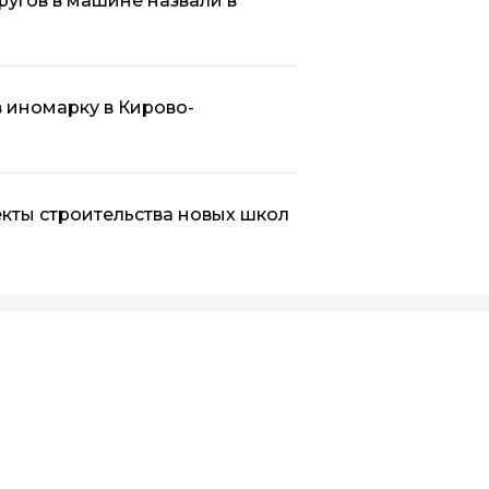
ругов в машине назвали в
в иномарку в Кирово-
кты строительства новых школ