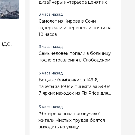
дизайнеры интерьера ценят их
выше стильного минимализма
3 часа назад
Самолет из Кирова в Сочи
задержали и перенесли почти на
10 часов
де, -
3 часа назад
Семь человек попали в больницу
после отравления в Слободском
3 часа назад
Водные бомбочки за 149 ₽,
пакеты за 69 ₽ и пиньята за 599 ₽:
7 ярких находок из Fix Price для
лета и праздников
3 часа назад
"Четыре хлопка прозвучало":
жители Чистых прудов боятся
выходить на улицу