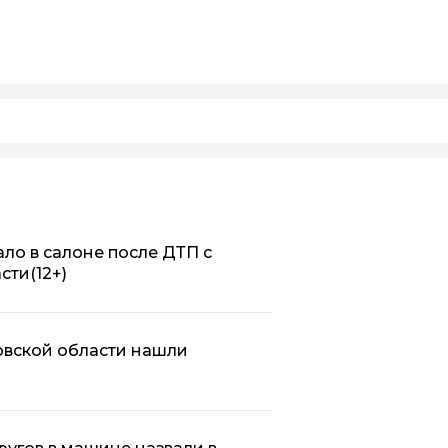
ало в салоне после ДТП с
асти
(12+)
овской области нашли