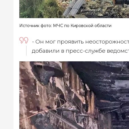
Источник фото: МЧС по Кировской области
- Он мог проявить неосторожност
добавили в пресс-службе ведомст