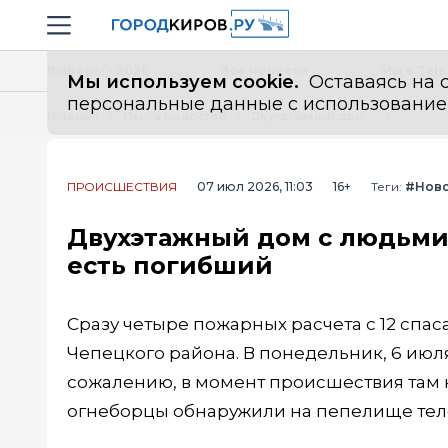
Новостной портал "Город Киров"
Навигация сайта
Выборы - 2026
Все новости
Мы в Tel
Мы используем cookie.
Оставаясь на с
персональные данные с использованием м
Главная
Лента новостей
Двухэтажный дом с людьми вспыхнул под Кирово-Чепецком: есть погибший
ПРОИСШЕСТВИЯ
07 июл 2026, 11:03
16+
Теги:
#Нов
Двухэтажный дом с людьми
есть погибший
Сразу четыре пожарных расчета с 12 спа
Чепецкого района. В понедельник, 6 июля
сожалению, в момент происшествия там н
огнеборцы обнаружили на пепелище тело