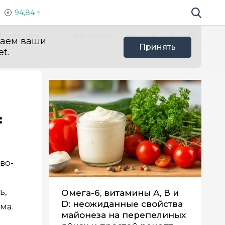
94,84
Поиск по 
Мы в социальных сетях
Вконтакте
Телеграм
Одноклассники
Max
нтересное
Эксклюзив
ваем ваши
Принять
t.
:
во-
ь,
Омега-6, витамины А, В и
D: неожиданные свойства
ма.
майонеза на перепелиных