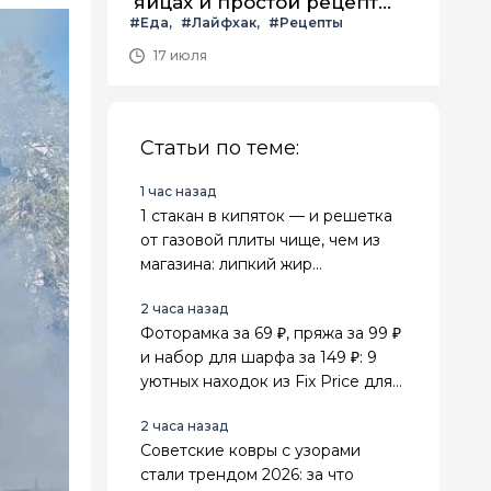
яйцах и простой рецепт
#Еда
#Лайфхак
#Рецепты
летнего салата с ним
17 июля
Статьи по теме:
1 час назад
1 стакан в кипяток — и решетка
от газовой плиты чище, чем из
магазина: липкий жир
отваливается сам
2 часа назад
Фоторамка за 69 ₽, пряжа за 99 ₽
и набор для шарфа за 149 ₽: 9
уютных находок из Fix Price для
дома и рукоделия
2 часа назад
Советские ковры с узорами
стали трендом 2026: за что