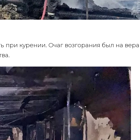
ь при курении. Очаг возгорания был на веран
ва.