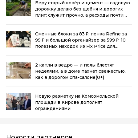
Беру старый ковёр и цемент — садовую
дорожку делаю без щебня и дорогих
плит: служит прочно, а расходы почти
нулевые
(0+)
Сменные блоки за 83 ₽, пенка Refine за
99 ₽ и большой органайзер за 599 ₽: 10
полезных находок из Fix Price для
дома
(0+)
2 капли в ведро — и полы блестят
неделями, а в доме пахнет свежестью,
как в дорогом спа-салоне
(0+)
Новую разметку на Комсомольской
площади в Кирове дополнят
ограждениями
Новости партнеров