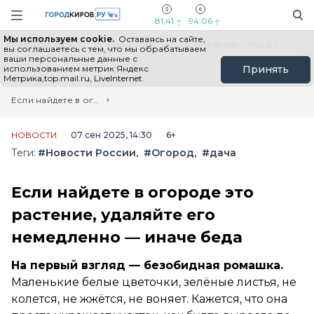
Новостной портал "Город Киров"
Поиск
Навигация сайта
81,41
94,06
Мы используем cookie.
Оставаясь на сайте,
Выборы - 2026
Все новости
Мы в Telegram
Мы в MAX
Н
вы соглашаетесь с тем, что мы обрабатываем
ваши персональные данные с
использованием метрик Яндекс
Принять
Метрика,top.mail.ru, LiveInternet.
Главная
Лента новостей
Если найдете в огороде это растение, удаляйте его немедленно — иначе беда
НОВОСТИ
07 сен 2025, 14:30
6+
Теги:
#Новости России
#Огород
#дача
Если найдете в огороде это
растение, удаляйте его
немедленно — иначе беда
На первый взгляд — безобидная ромашка.
Маленькие белые цветочки, зелёные листья, не
колется, не жжётся, не воняет. Кажется, что она