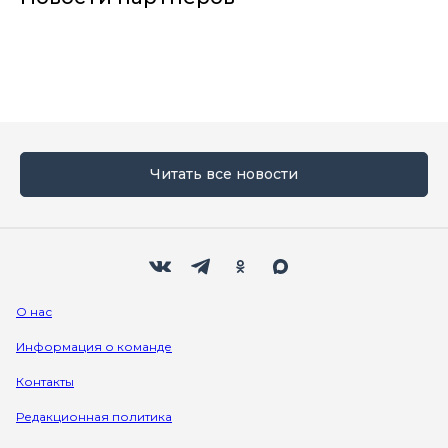
Читать все новости
Мы в социальных сетях
Вконтакте
Телеграм
Одноклассники
Max
О нас
Информация о команде
Контакты
Редакционная политика