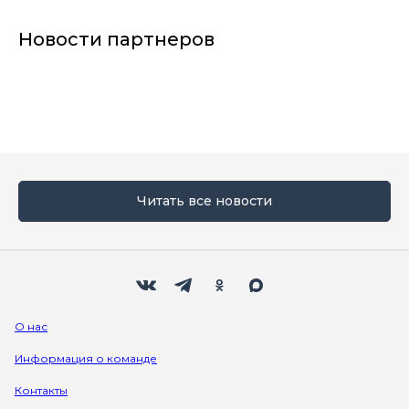
Новости партнеров
Читать все новости
Мы в социальных сетях
Вконтакте
Телеграм
Одноклассники
Max
О нас
Информация о команде
Контакты