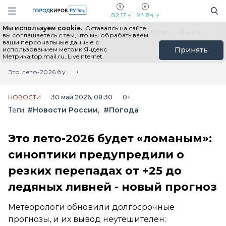
Новостной портал "Город Киров"
Поиск
Навигация сайта
82,17
94,84
Мы используем cookie.
Оставаясь на сайте,
Выборы - 2026
Все новости
Мы в Telegram
Мы в MAX
Н
вы соглашаетесь с тем, что мы обрабатываем
ваши персональные данные с
использованием метрик Яндекс
Принять
Метрика,top.mail.ru, LiveInternet.
Главная
Лента новостей
Это лето-2026 будет «ломаным»: синоптики предупредили о резких перепадах от +25 до ледяных ливней - новый прогноз
НОВОСТИ
30 май 2026, 08:30
0+
Теги:
#Новости России
#Погода
Это лето-2026 будет «ломаным»:
синоптики предупредили о
резких перепадах от +25 до
ледяных ливней - новый прогноз
Метеорологи обновили долгосрочные
прогнозы, и их вывод неутешителен: