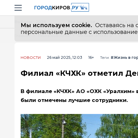
Новостной портал "Город Киров"
Навигация сайта
Выборы - 2026
Все новости
Мы в Tel
Мы используем cookie.
Оставаясь на с
персональные данные с использованием м
Главная
Лента новостей
Филиал «КЧХК» отметил День химика
НОВОСТИ
26 май 2025, 12:03
16+
Теги:
#Жизнь в го
Филиал «КЧХК» отметил Де
В филиале «КЧХК» АО «ОХК «Уралхим» 
были отмечены лучшие сотрудники.