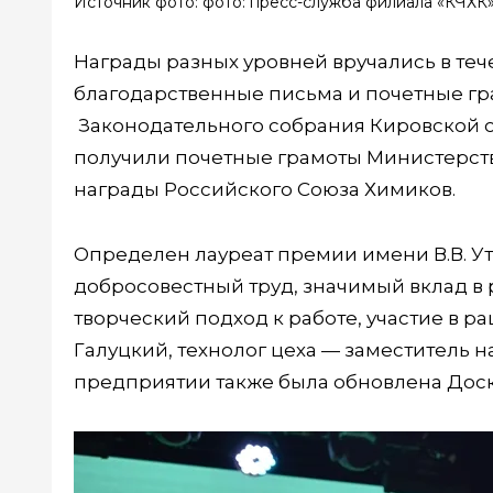
Источник фото: фото: пресс-служба филиала «КЧХК
Награды разных уровней вручались в те
благодарственные письма и почетные гр
Законодательного собрания Кировской о
получили почетные грамоты Министерств
награды Российского Союза Химиков.
Определен лауреат премии имени В.В. Ут
добросовестный труд, значимый вклад в
творческий подход к работе, участие в р
Галуцкий, технолог цеха — заместитель н
предприятии также была обновлена Доск