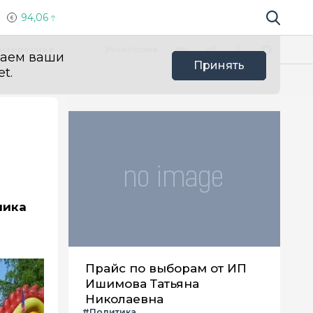
94,06
Поиск по 
Мы в социальных сетях
Вконтакте
Телеграм
Одноклассники
Max
нтересное
Эксклюзив
ваем ваши
Принять
t.
мика
Прайс по выборам от ИП
Ишимова Татьяна
Николаевна
#Политика