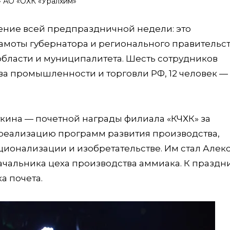
» АО «ОХК «Уралхим»
чение всей предпраздничной недели: это
амоты губернатора и регионального правительст
бласти и муниципалитета. Шесть сотрудников
а промышленности и торговли РФ, 12 человек —
кина — почетной награды филиала «КЧХК» за
 реализацию программ развития производства,
ационализации и изобретательстве. Им стал Алек
ачальника цеха производства аммиака. К праздн
а почета.