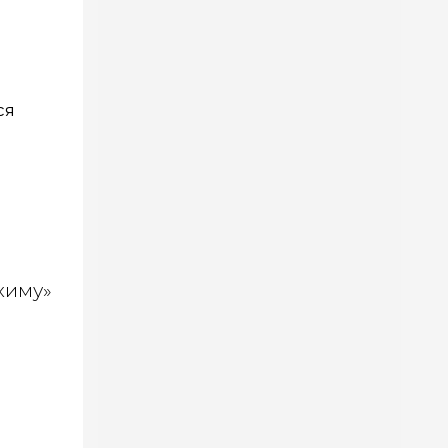
ся
химу»