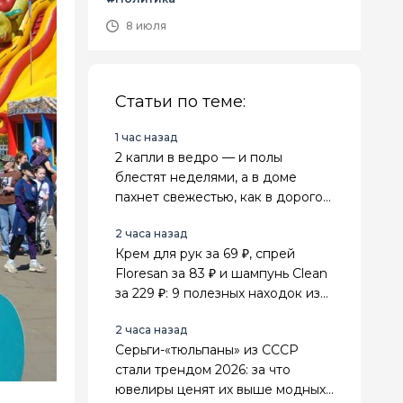
8 июля
Статьи по теме:
1 час назад
2 капли в ведро — и полы
блестят неделями, а в доме
пахнет свежестью, как в дорогом
спа-салоне
2 часа назад
Крем для рук за 69 ₽, спрей
Floresan за 83 ₽ и шампунь Clean
за 229 ₽: 9 полезных находок из
Fix Price для себя и дома
2 часа назад
Серьги-«тюльпаны» из СССР
стали трендом 2026: за что
ювелиры ценят их выше модных