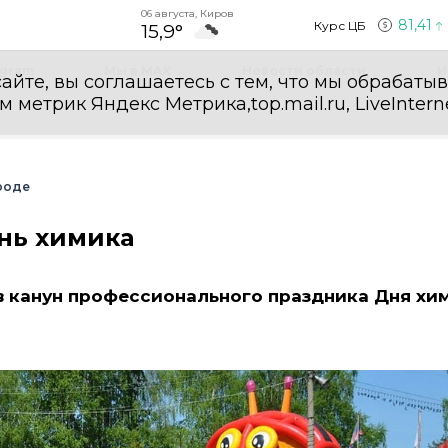
06 августа, Киров
81,41
Курс ЦБ
15,9°
egram
Мы в MAX
Новости области
И
айте, вы соглашаетесь с тем, что мы обрабаты
етрик Яндекс Метрика,top.mail.ru, LiveInterne
роде
нь химика
в канун профессионального праздника Дня хи