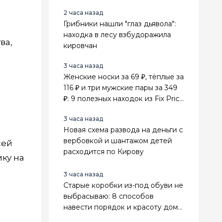
золотых украшений
2 часа назад
Грибники нашли "глаз дьявола":
находка в лесу взбудоражила
ва,
кировчан
3 часа назад
Женские носки за 69 ₽, тёплые за
116 ₽ и три мужские пары за 349
₽: 9 полезных находок из Fix Price
для всей семьи
3 часа назад
Новая схема развода на деньги с
вербовкой и шантажом детей
сей
расходится по Кирову
ику на
3 часа назад
Старые коробки из-под обуви не
выбрасываю: 8 способов
навести порядок и красоту дома
и на грядках