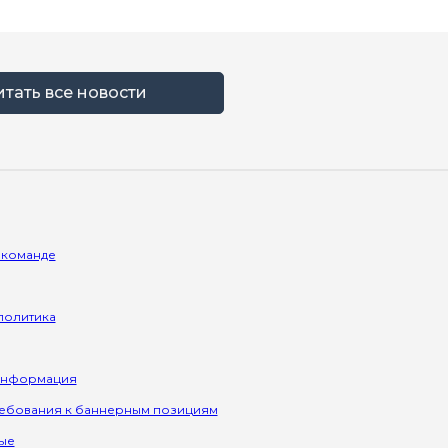
итать все новости
 команде
политика
информация
ребования к баннерным позициям
ые