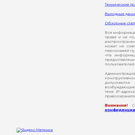
Технические т
Выходные данн
Обзорные стат
Вся информация
праве и не по
распространен
может не сов
персонажей пуб
«На информац
предоставлени
пользователей 
Администрация
конструктивнос
допускаются
возбуждающие 
теме. IP-адрес
правоохраните
Внимание!
Со
конфиденциал