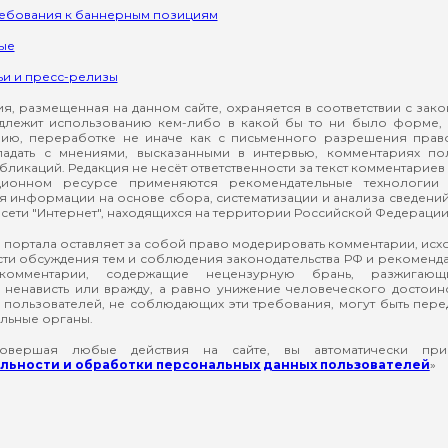
ребования к баннерным позициям
ые
ьи и пресс-релизы
, размещенная на данном сайте, охраняется в соответствии с зак
длежит использованию кем-либо в какой бы то ни было форме, 
ию, переработке не иначе как с письменного разрешения прав
падать с мнениями, высказанными в интервью, комментариях п
ликаций. Редакция не несёт ответственности за текст комментариев 
ионном ресурсе применяются рекомендательные технологии 
я информации на основе сбора, систематизации и анализа сведени
сети "Интернет", находящихся на территории Российской Федерации
 портала оставляет за собой право модерировать комментарии, ис
ти обсуждения тем и соблюдения законодательства РФ и рекомендат
 комментарии, содержащие нецензурную брань, разжигающ
ненависть или вражду, а равно унижение человеческого достоин
а пользователей, не соблюдающих эти требования, могут быть пер
льные органы.
вершая любые действия на сайте, вы автоматически при
ьности и обработки персональных данных пользователей
»