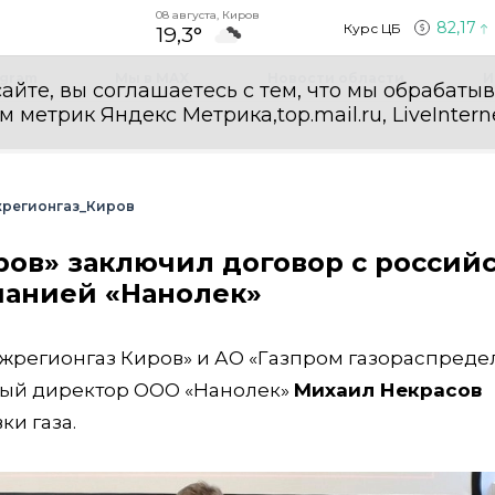
08 августа, Киров
82,17
Курс ЦБ
19,3°
egram
Мы в MAX
Новости области
И
айте, вы соглашаетесь с тем, что мы обрабаты
етрик Яндекс Метрика,top.mail.ru, LiveInterne
регионгаз_Киров
ов» заключил договор с россий
анией «Нанолек»
жрегионгаз Киров» и АО «Газпром газораспред
ый директор ООО «Нанолек»
Михаил Некрасов
ки газа.