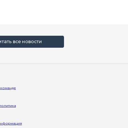
итать все новости
 команде
политика
информация