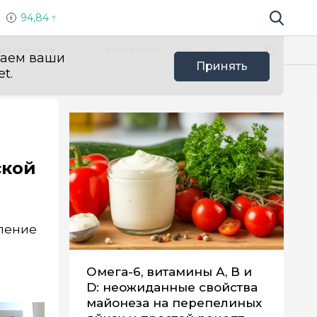
94,84
Поиск по 
Мы в социальных сетях
Вконтакте
Телеграм
Одноклассники
Max
нтересное
Эксклюзив
ваем ваши
Принять
t.
ской
еление
Омега-6, витамины А, В и
D: неожиданные свойства
майонеза на перепелиных