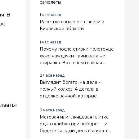
самолеты
я. В
1 час назад
Ракетную опасность ввели в
ое
Кировской области
1 час назад
Почему после стирки полотенце
хуже наждачки - виновата не
стиралка. Вот в чем главная
причина
2 часа назад
Выглядит богато, на деле -
полный колхоз: 4 детали в
отделке ванной, которые
мгновенно выдают дешевый
ивать»
ремонт
3 часа назад
Матовая или глянцевая плитка:
одна ошибка при выборе — и
будете каждый день вытирать
разводы или бояться мокрого