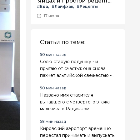
яйцах и простой рецепт
#Еда
#Лайфхак
#Рецепты
летнего салата с ним
17 июля
Статьи по теме:
50 мин назад
Солю старую подушку - и
прыгаю от счастья: она снова
пахнет альпийской свежестью -
избавляюсь от вони и желтизны
50 мин назад
без стирки
Названо имя спасителя
выпавшего с четвертого этажа
мальчика в Радужном
58 мин назад
Кировский аэропорт временно
перестал принимать и выпускать