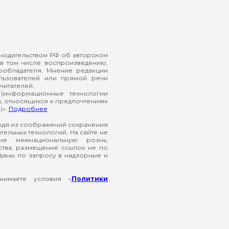
онодательством РФ об авторском
в том числе воспроизведению,
ообладателя. Мнение редакции
ользователей или прямой речи
читателей.
(информационные технологии
й, относящихся к предпочтениям
)».
Подробнее
ходя из соображений сохранения
ельных технологий. На сайте не
ие межнациональную рознь,
ства, размещение ссылок не по
еданы по запросу в надзорные и
нимаете условия «
Политики