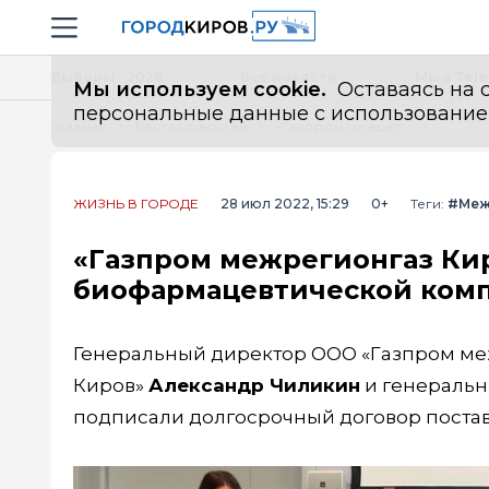
Новостной портал "Город Киров"
Навигация сайта
Выборы - 2026
Все новости
Мы в Tel
Мы используем cookie.
Оставаясь на с
персональные данные с использованием м
Главная
Лента новостей
«Газпром межрегионгаз Киров» заключил договор с российской биофармацевтической компанией «Нанолек»
ЖИЗНЬ В ГОРОДЕ
28 июл 2022, 15:29
0+
Теги:
#Меж
«Газпром межрегионгаз Кир
биофармацевтической комп
Генеральный директор ООО «Газпром ме
Киров»
Александр Чиликин
и генеральн
подписали долгосрочный договор постав