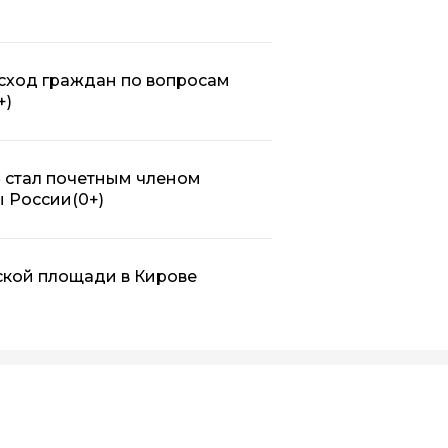
сход граждан по вопросам
+)
 стал почетным членом
ы России
(0+)
ской площади в Кирове