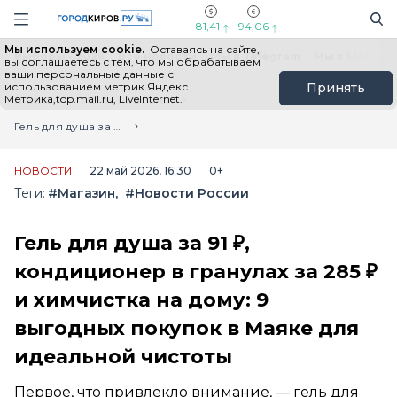
Новостной портал "Город Киров"
Поиск
Навигация сайта
81,41
94,06
Мы используем cookie.
Оставаясь на сайте,
Выборы - 2026
Все новости
Мы в Telegram
Мы в MAX
Н
вы соглашаетесь с тем, что мы обрабатываем
ваши персональные данные с
использованием метрик Яндекс
Принять
Метрика,top.mail.ru, LiveInternet.
Главная
Лента новостей
Гель для душа за 91 ₽, кондиционер в гранулах за 285 ₽ и химчистка на дому: 9 выгодных покупок в Маяке для идеальной чистоты
НОВОСТИ
22 май 2026, 16:30
0+
Теги:
#Магазин
#Новости России
Гель для душа за 91 ₽,
кондиционер в гранулах за 285 ₽
и химчистка на дому: 9
выгодных покупок в Маяке для
идеальной чистоты
Первое, что привлекло внимание, — гель для