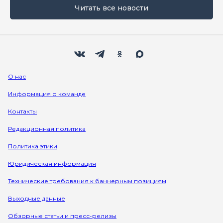
Читать все новости
Мы в социальных сетях
Вконтакте
Телеграм
Одноклассники
Max
О нас
Информация о команде
Контакты
Редакционная политика
Политика этики
Юридическая информация
Технические требования к баннерным позициям
Выходные данные
Обзорные статьи и пресс-релизы