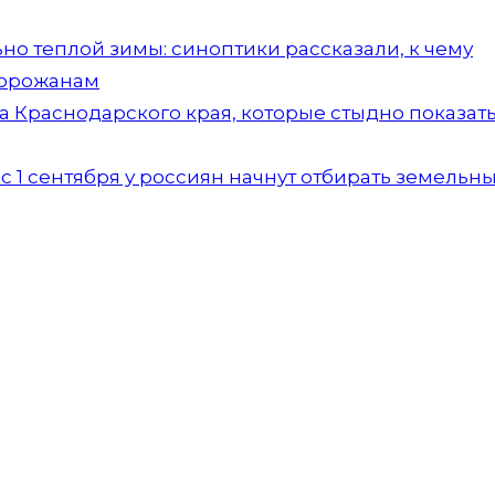
но теплой зимы: синоптики рассказали, к чему
горожанам
а Краснодарского края, которые стыдно показать
 1 сентября у россиян начнут отбирать земельн