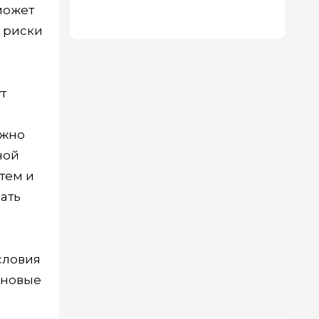
может
которых — как в 5-звездочном
отеле
е риски
т
ожно
ной
тем и
ать
словия
рновые