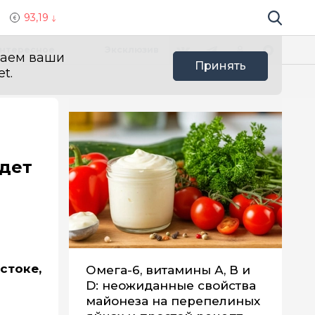
93,19
Поиск по 
Мы в социальных сетях
Вконтакте
Телеграм
Одноклассники
Max
нтересное
Эксклюзив
ваем ваши
Принять
t.
ждет
стоке,
Омега-6, витамины А, В и
D: неожиданные свойства
майонеза на перепелиных