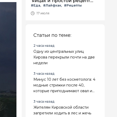
яйцах и простой рецепт
#Еда
#Лайфхак
#Рецепты
летнего салата с ним
17 июля
Статьи по теме:
2 часа назад
Одну из центральных улиц
Кирова перекрыли почти на две
недели
3 часа назад
Минус 10 лет без косметолога: 4
модные стрижки после 40,
которые приподнимают овал и
делают лицо свежее
3 часа назад
Жителям Кировской области
запретили ходить в лес и жечь