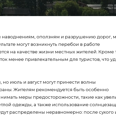
м наводнениям, оползням и разрушению дорог, 
ультате могут возникнуть перебои в работе
тся на качестве жизни местных жителей. Кроме т
сток менее привлекательным для туристов, что у
 но июль и август могут принести волны
траны. Жителям рекомендуется быть особенно
нимать меры предосторожности, такие как уве
етлой одежды, а также использование солнцеза
будут распределены неравномерно: после сухого