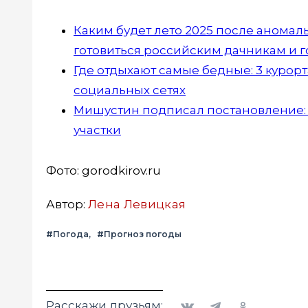
Каким будет лето 2025 после аномаль
готовиться российским дачникам и 
Где отдыхают самые бедные: 3 курорт
социальных сетях
Мишустин подписал постановление: с
участки
Фото: gorodkirov.ru
Автор:
Лена Левицкая
#Погода
#Прогноз погоды
Вконтакте
Telegram
Одноклассники
Расскажи друзьям: