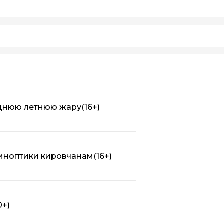
днюю летнюю жару
(16+)
синоптики кировчанам
(16+)
0+)