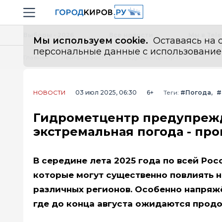
Новостной портал "Город Киров"
Навигация сайта
Выборы - 2026
Все новости
Мы в Tel
Мы используем cookie.
Оставаясь на с
персональные данные с использованием м
Главная
Лента новостей
Гидрометцентр предупреждает россиян: в июле и августе ждет экстремальная погода - прогноз
НОВОСТИ
03 июл 2025, 06:30
6+
Теги:
#Погода
#
Гидрометцентр предупрежда
экстремальная погода - про
В середине лета 2025 года по всей Ро
которые могут существенно повлиять н
различных регионов. Особенно напряжё
где до конца августа ожидаются прод