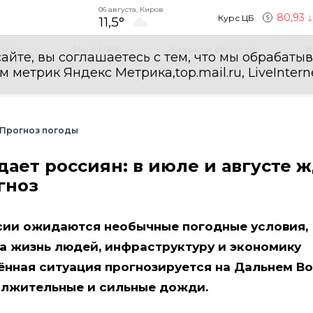
06 августа, Киров
80,93
Курс ЦБ
11,5°
egram
Мы в MAX
Новости области
И
айте, вы соглашаетесь с тем, что мы обрабаты
етрик Яндекс Метрика,top.mail.ru, LiveInterne
Прогноз погоды
ет россиян: в июле и августе 
гноз
ссии ожидаются необычные погодные условия,
а жизнь людей, инфраструктуру и экономику
нная ситуация прогнозируется на Дальнем Во
олжительные и сильные дожди.