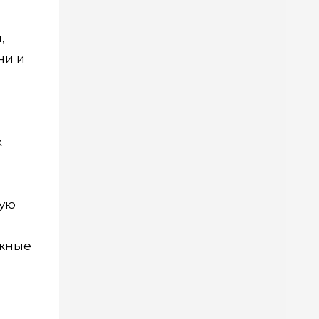
,
ни и
х
кую
ожные