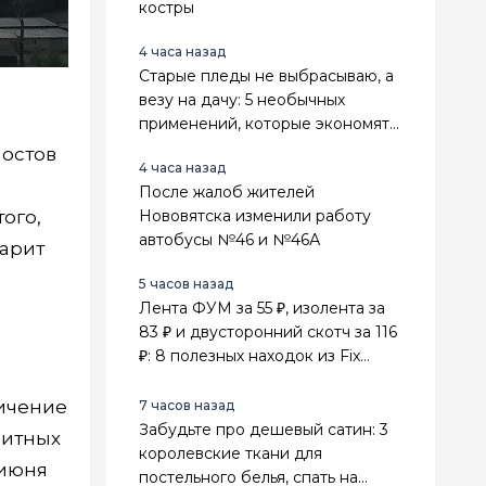
костры
4 часа назад
Старые пледы не выбрасываю, а
везу на дачу: 5 необычных
применений, которые экономят
деньги и место в сарае
мостов
4 часа назад
После жалоб жителей
Нововятска изменили работу
ого,
автобусы №46 и №46А
дарит
5 часов назад
Лента ФУМ за 55 ₽, изолента за
83 ₽ и двусторонний скотч за 116
₽: 8 полезных находок из Fix
Price для ремонта
личение
7 часов назад
Забудьте про дешевый сатин: 3
щитных
королевские ткани для
 июня
постельного белья, спать на