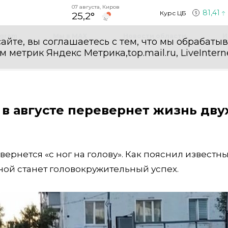
07 августа, Киров
81,41
Курс ЦБ
25,2°
egram
Мы в MAX
Новости области
И
айте, вы соглашаетесь с тем, что мы обрабаты
етрик Яндекс Метрика,top.mail.ru, LiveInterne
в августе перевернет жизнь дву
вернется «с ног на голову». Как пояснил известн
ной станет головокружительный успех.