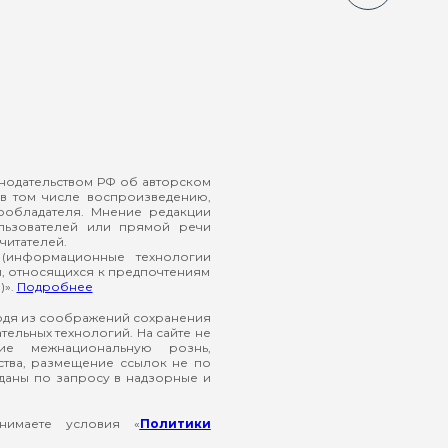
онодательством РФ об авторском
в том числе воспроизведению,
ообладателя. Мнение редакции
ользователей или прямой речи
читателей.
(информационные технологии
й, относящихся к предпочтениям
)».
Подробнее
ходя из соображений сохранения
ельных технологий. На сайте не
ие межнациональную рознь,
ства, размещение ссылок не по
еданы по запросу в надзорные и
нимаете условия «
Политики