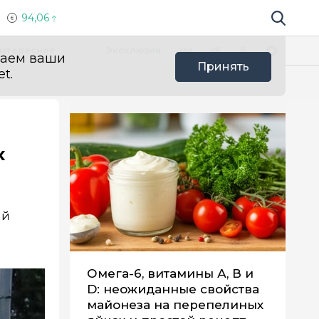
94,06
Поиск по 
Мы в социальных сетях
Вконтакте
Телеграм
Одноклассники
Max
нтересное
Эксклюзив
ваем ваши
Принять
t.
х
ый
Омега-6, витамины А, В и
D: неожиданные свойства
майонеза на перепелиных