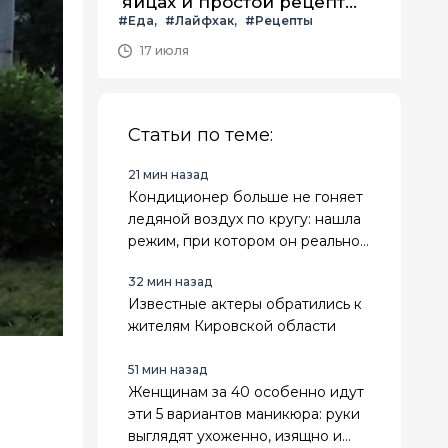
яйцах и простой рецепт
#Еда
#Лайфхак
#Рецепты
летнего салата с ним
17 июля
Статьи по теме:
21 мин назад
Кондиционер больше не гоняет
ледяной воздух по кругу: нашла
режим, при котором он реально
охлаждает весь дом
32 мин назад
Известные актеры обратились к
жителям Кировской области
51 мин назад
Женщинам за 40 особенно идут
эти 5 вариантов маникюра: руки
выглядят ухоженно, изящно и