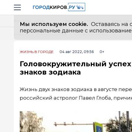
Новостной портал "Город Киров"
Навигация сайта
Выборы - 2026
Все новости
Мы в Tel
Мы используем cookie.
Оставаясь на с
персональные данные с использованием м
Главная
Лента новостей
Головокружительный успех в августе перевернет жизнь двух знаков зодиака
ЖИЗНЬ В ГОРОДЕ
04 авг 2022, 09:56
0+
Головокружительный успех 
знаков зодиака
Жизнь двух знаков зодиака в августе пере
российский астролог Павел Глоба, причи