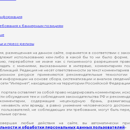
информация
ребования к баннерным позициям
ые
ьи и пресс-релизы
, размещенная на данном сайте, охраняется в соответствии с зак
длежит использованию кем-либо в какой бы то ни было форме, 
ию, переработке не иначе как с письменного разрешения прав
падать с мнениями, высказанными в интервью, комментариях п
ликаций. Редакция не несёт ответственности за текст комментариев 
ионном ресурсе применяются рекомендательные технологии 
я информации на основе сбора, систематизации и анализа сведени
сети "Интернет", находящихся на территории Российской Федерации
 портала оставляет за собой право модерировать комментарии, ис
ти обсуждения тем и соблюдения законодательства РФ и рекомендат
 комментарии, содержащие нецензурную брань, разжигающ
ненависть или вражду, а равно унижение человеческого достоин
а пользователей, не соблюдающих эти требования, могут быть пер
льные органы.
вершая любые действия на сайте, вы автоматически при
ьности и обработки персональных данных пользователей
»