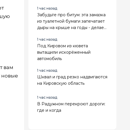
заметно дороже
ет
1 час назад
Забудьте про битум: эта замазка
чшую
из туалетной бумаги запечатает
дыры на крыше на годы - делаем
сами
1 час назад
Под Кировом из кювета
вытащили искорёженный
автомобиль
т вам
1 час назад
т новые
Шквал и град резко надвигаются
на Кировскую область
1 час назад
В Радужном перекроют дороги:
где и когда