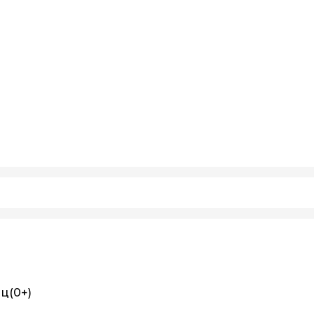
иц
(0+)