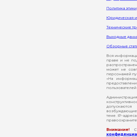
Политика этики
Юридическая 
Технические т
Выходные данн
Обзорные стат
Вся информация
праве и не по
распространен
может не сов
персонажей пуб
«На информац
предоставлени
пользователей 
Администрация
конструктивнос
допускаются
возбуждающие 
теме. IP-адрес
правоохраните
Внимание!
Со
конфиденциал