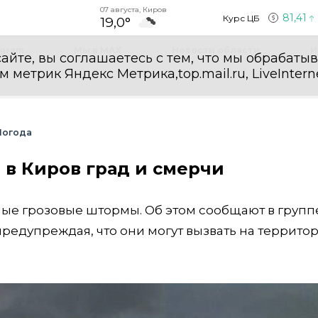
07 августа, Киров
81,41
Курс ЦБ
19,0°
egram
Мы в MAX
Новости области
И
айте, вы соглашаетесь с тем, что мы обрабаты
етрик Яндекс Метрика,top.mail.ru, LiveInterne
Погода
в Киров град и смерчи
ные грозовые штормы. Об этом сообщают в групп
 ️предупреждая, что они могут вызвать на террито