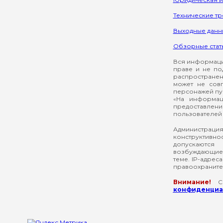
Технические т
Выходные данн
Обзорные стат
Вся информация
праве и не по
распространен
может не сов
персонажей пуб
«На информац
предоставлени
пользователей 
Администрация
конструктивнос
допускаются
возбуждающие 
теме. IP-адрес
правоохраните
Внимание!
Со
конфиденциал