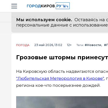
Новостной портал "Город Киров"
Навигация сайта
Выборы - 2026
Все новости
Мы в Tel
Мы используем cookie.
Оставаясь на с
персональные данные с использованием м
Главная
Лента новостей
Грозовые штормы принесут в Киров град и смерчи
ПОГОДА
23 май 2026, 13:02
12+
Теги:
#Новости
#
Грозовые штормы принесут 
На Кировскую область надвигаются опас
"Любительская Метеорология в Кирове"
,
региона кое-что посерьезнее дождей.