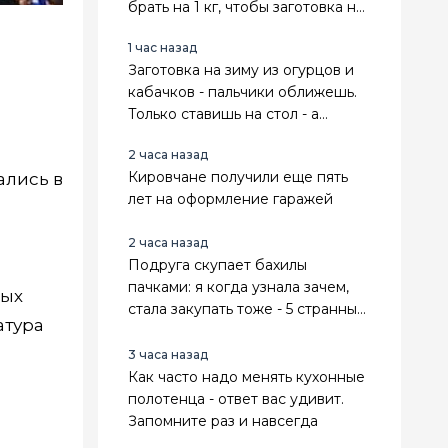
брать на 1 кг, чтобы заготовка не
прокисла и не заплесневела
1 час назад
Заготовка на зиму из огурцов и
кабачков - пальчики оближешь.
Только ставишь на стол - а
тарелка уже пустая. Сочные,
2 часа назад
хрустящие, пикантные
Кировчане получили еще пять
ались в
лет на оформление гаражей
2 часа назад
Подруга скупает бахилы
пачками: я когда узнала зачем,
рых
стала закупать тоже - 5 странных,
атура
но рабочих лайфхаков
3 часа назад
Как часто надо менять кухонные
полотенца - ответ вас удивит.
Запомните раз и навсегда