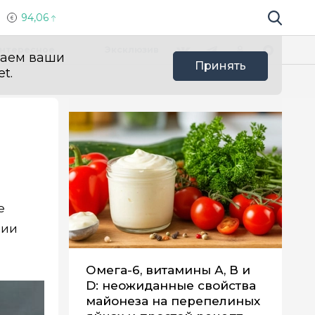
94,06
Поиск по 
Мы в социальных сетях
Вконтакте
Телеграм
Одноклассники
Max
нтересное
Эксклюзив
ваем ваши
Принять
t.
е
рии
Омега-6, витамины А, В и
D: неожиданные свойства
майонеза на перепелиных