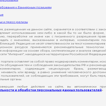
ребования к баннерным позициям
ые
ьи и пресс-релизы
, размещенная на данном сайте, охраняется в соответствии с зак
длежит использованию кем-либо в какой бы то ни было форме, 
ию, переработке не иначе как с письменного разрешения прав
падать с мнениями, высказанными в интервью, комментариях п
ликаций. Редакция не несёт ответственности за текст комментариев 
ионном ресурсе применяются рекомендательные технологии 
я информации на основе сбора, систематизации и анализа сведени
сети "Интернет", находящихся на территории Российской Федерации
 портала оставляет за собой право модерировать комментарии, ис
ти обсуждения тем и соблюдения законодательства РФ и рекомендат
 комментарии, содержащие нецензурную брань, разжигающ
ненависть или вражду, а равно унижение человеческого достоин
а пользователей, не соблюдающих эти требования, могут быть пер
льные органы.
вершая любые действия на сайте, вы автоматически при
ьности и обработки персональных данных пользователей
»