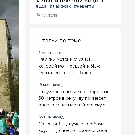
яйцах и простой рецепт
#Еда
#Лайфхак
#Рецепты
летнего салата с ним
17 июля
Статьи по теме:
5 мин назад
Редкий мотоцикл из ГДР,
который мог превзойти Яву:
купить его в СССР было
невозможно - завезли лишь одну
19 мин назад
партию
Струйное течение со скоростью
30 метров в секунду принесет
опасное явление в Кировскую
область
35 мин назад
Солю грибы двумя способами —
хрустят до весны: сколько соли