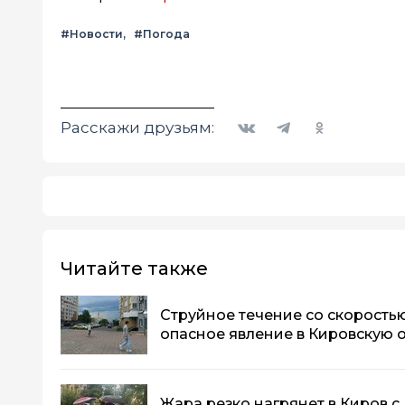
#Новости
#Погода
Вконтакте
Telegram
Одноклассники
Расскажи друзьям:
Читайте также
Струйное течение со скоростью
опасное явление в Кировскую 
Жара резко нагрянет в Киров с