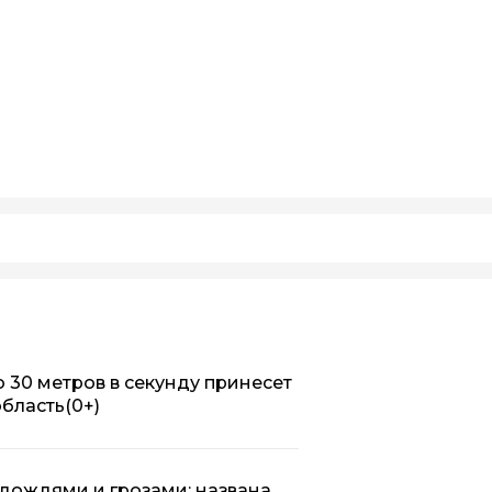
 30 метров в секунду принесет
область
(0+)
 дождями и грозами: названа