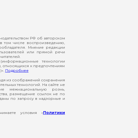
онодательством РФ об авторском
в том числе воспроизведению,
ообладателя. Мнение редакции
ользователей или прямой речи
читателей.
(информационные технологии
й, относящихся к предпочтениям
)».
Подробнее
ходя из соображений сохранения
ельных технологий. На сайте не
ие межнациональную рознь,
ства, размещение ссылок не по
еданы по запросу в надзорные и
нимаете условия «
Политики