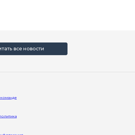
итать все новости
 команде
политика
информация