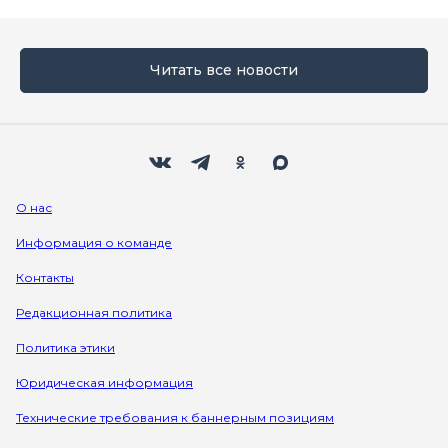
Читать все новости
Мы в социальных сетях
Вконтакте
Телеграм
Одноклассники
Max
О нас
Информация о команде
Контакты
Редакционная политика
Политика этики
Юридическая информация
Технические требования к баннерным позициям