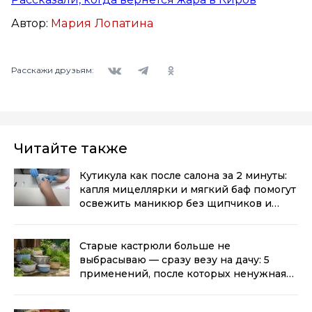
Автор:
Мария Лопатина
Вконтакте
Telegram
Одноклассники
Расскажи друзьям:
Читайте также
Кутикула как после салона за 2 минуты:
капля мицеллярки и мягкий баф помогут
освежить маникюр без щипчиков и
порезов
(0+)
Старые кастрюли больше не
выбрасываю — сразу везу на дачу: 5
применений, после которых ненужная
посуда становится полезнее новой
(0+)