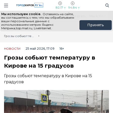
Новостной портал "Город Киров"
Поиск
Навигация сайта
82,17
94,84
Мы используем cookie.
Оставаясь на сайте,
Выборы - 2026
Все новости
Мы в Telegram
Мы в MAX
Н
вы соглашаетесь с тем, что мы обрабатываем
ваши персональные данные с
использованием метрик Яндекс
Принять
Метрика,top.mail.ru, LiveInternet.
Главная
Лента новостей
Грозы собьют температуру в Кирове на 15 градусов
НОВОСТИ
25 май 2026, 17:09
16+
Грозы собьют температуру в
Кирове на 15 градусов
Грозы собьют температуру в Кирове на 15
градусов