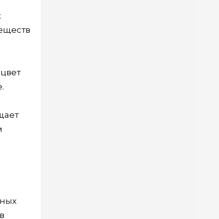
х
еществ
 цвет
.
щает
м
вных
в