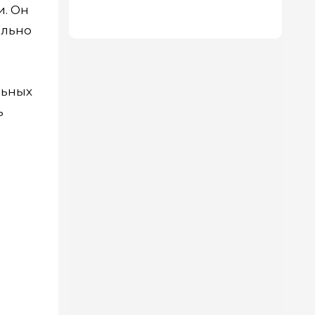
и. Он
Price для ремонта
ально
льных
ь