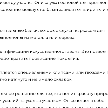
метру участка. Они служат основой для крепле
Расстояние между столбами зависит от ширины и
онтальные балки, которые служат каркасом для
выполнены из металла или дерева.
ля фиксации искусственного газона. Это позволя
едотвратить провисание покрытия.
репляется специальными клипсами или гвоздями.
тно натянуто и не имело складок.
альное решение для тех, кто ценит красоту прир
усилий на уход за участком. Он сочетает в себе
чность и долговечность, что делает его незаме