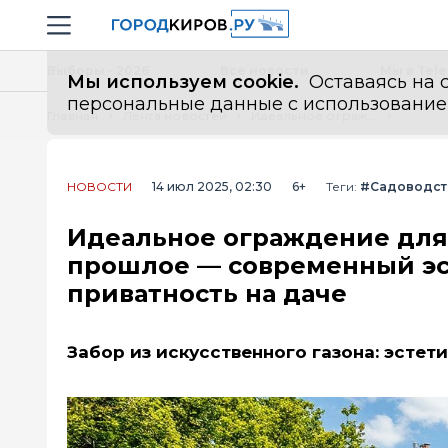
Новостной портал "Город Киров"
Навигация сайта
Выборы - 2026
Все новости
Мы в Tel
Мы используем cookie.
Оставаясь на с
персональные данные с использованием м
Главная
Лента новостей
Идеальное ограждение для вашего участка: профлист уходит в прошлое — современный эстетичный способ создать приватность на даче
НОВОСТИ
14 июл 2025, 02:30
6+
Теги:
#Садоводст
Идеальное ограждение для 
прошлое — современный эс
приватность на даче
Забор из искусственного газона: эстет