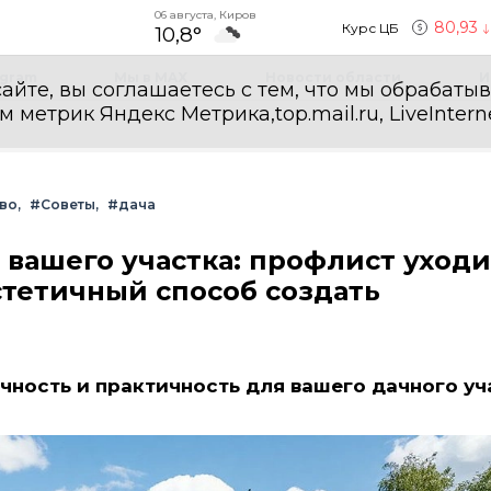
06 августа, Киров
80,93
Курс ЦБ
10,8°
egram
Мы в MAX
Новости области
И
айте, вы соглашаетесь с тем, что мы обрабаты
етрик Яндекс Метрика,top.mail.ru, LiveInterne
во
#Советы
#дача
вашего участка: профлист уходи
тетичный способ создать
ичность и практичность для вашего дачного уч