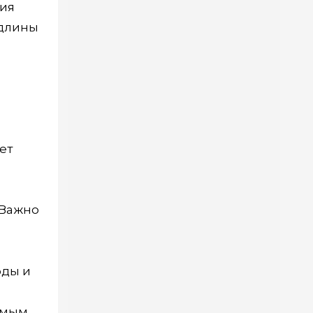
ния
 длины
ет
 Важно
оды и
нимым