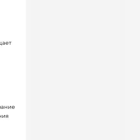
щает
вание
ния