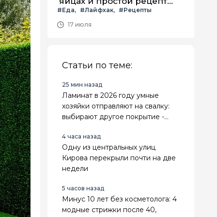
яйцах и простой рецепт
#Еда
#Лайфхак
#Рецепты
летнего салата с ним
17 июля
Статьи по теме:
25 мин назад
Ламинат в 2026 году умные
хозяйки отправляют на свалку:
выбирают другое покрытие -
теплее, практичнее и выгоднее
4 часа назад
Одну из центральных улиц
Кирова перекрыли почти на две
недели
5 часов назад
Минус 10 лет без косметолога: 4
модные стрижки после 40,