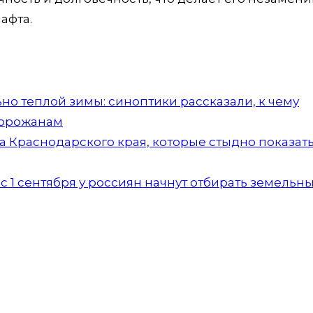
афта.
но теплой зимы: синоптики рассказали, к чему
горожанам
а Краснодарского края, которые стыдно показать
 1 сентября у россиян начнут отбирать земельн