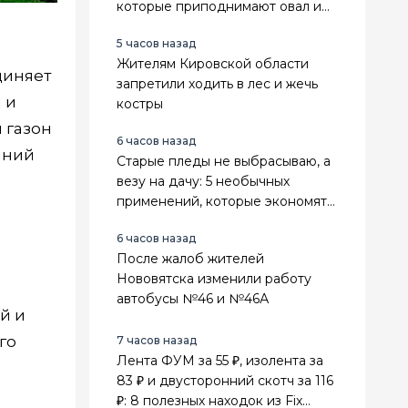
которые приподнимают овал и
делают лицо свежее
5 часов назад
Жителям Кировской области
диняет
запретили ходить в лес и жечь
 и
костры
 газон
6 часов назад
шний
Старые пледы не выбрасываю, а
везу на дачу: 5 необычных
применений, которые экономят
деньги и место в сарае
6 часов назад
После жалоб жителей
Нововятска изменили работу
автобусы №46 и №46А
й и
го
7 часов назад
Лента ФУМ за 55 ₽, изолента за
83 ₽ и двусторонний скотч за 116
₽: 8 полезных находок из Fix