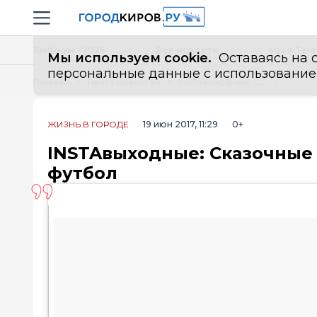
Новостной портал "Город Киров"
Навигация сайта
Выборы - 2026
Все новости
Мы в Tel
Мы используем cookie.
Оставаясь на с
персональные данные с использованием м
Главная
Лента новостей
INSTAвыходные: Сказочные игры, прогулки на теплоходе и футбол
ЖИЗНЬ В ГОРОДЕ
19 июн 2017, 11:29
0+
INSTAвыходные: Сказочные 
футбол