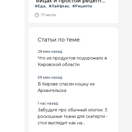
яйцах и простой рецепт
#Еда
#Лайфхак
#Рецепты
летнего салата с ним
17 июля
Статьи по теме:
26 мин назад
Что из продуктов подорожало в
Кировской области
59 мин назад
В Кирове спасли кошку из
Архангельска
1 час назад
Забудьте про обычный хлопок: 3
роскошные ткани для скатерти -
стол выглядит как на
королевском приеме