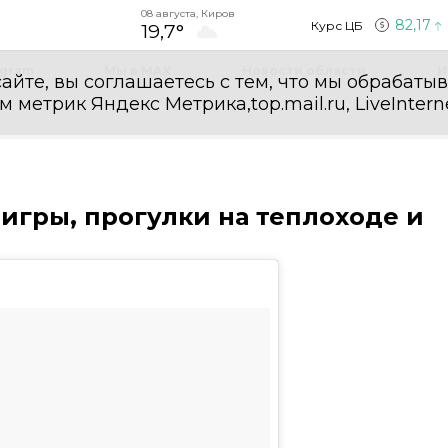
08 августа, Киров
82,17
Курс ЦБ
19,7°
egram
Мы в MAX
Новости области
И
айте, вы соглашаетесь с тем, что мы обрабаты
етрик Яндекс Метрика,top.mail.ru, LiveInterne
игры, прогулки на теплоходе и