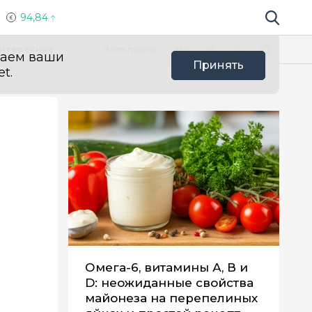
94,84
Поиск по 
Мы в социальных сетях
Вконтакте
Телеграм
Одноклассники
Max
нтересное
Эксклюзив
ваем ваши
Принять
t.
Омега-6, витамины А, В и
D: неожиданные свойства
майонеза на перепелиных