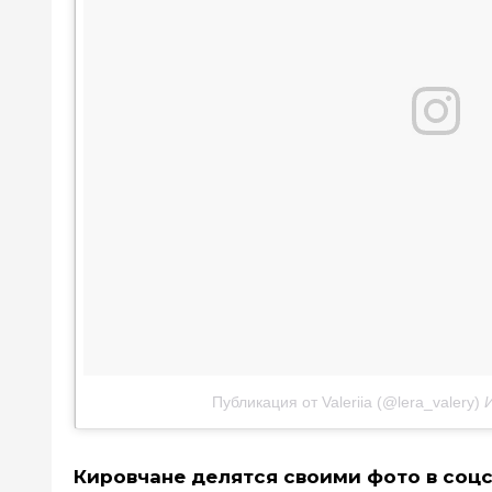
Публикация от Valeriia (@lera_valery)
Кировчане делятся своими фото в соц