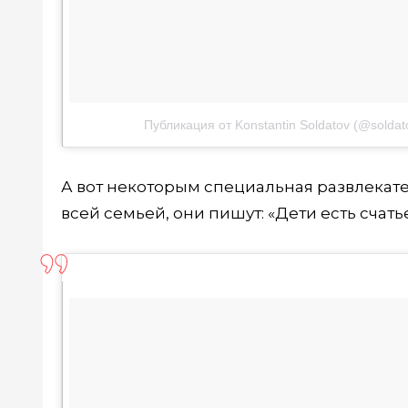
Публикация от Konstantin Soldatov (@soldat
А вот некоторым специальная развлекате
всей семьей, они пишут: «Дети есть счатье