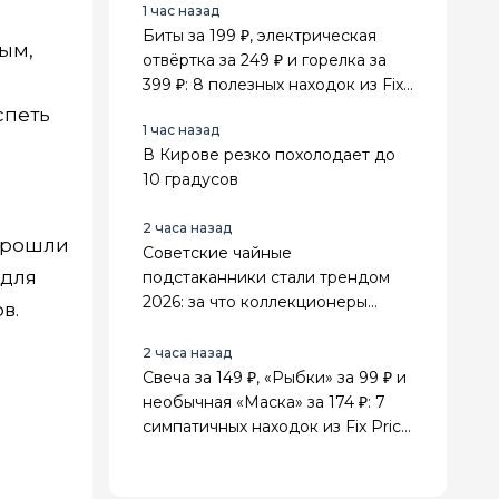
1 час назад
Биты за 199 ₽, электрическая
ым,
отвёртка за 249 ₽ и горелка за
399 ₽: 8 полезных находок из Fix
Price для дома и дачи
спеть
1 час назад
В Кирове резко похолодает до
10 градусов
2 часа назад
 прошли
Советские чайные
 для
подстаканники стали трендом
2026: за что коллекционеры
в.
ценят их выше элитных сервизов
2 часа назад
Свеча за 149 ₽, «Рыбки» за 99 ₽ и
необычная «Маска» за 174 ₽: 7
симпатичных находок из Fix Price
для дома