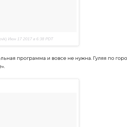
ovk)
Июн 17 2017 в 6:38 PDT
льная программа и вовсе не нужна. Гуляя по гор
».