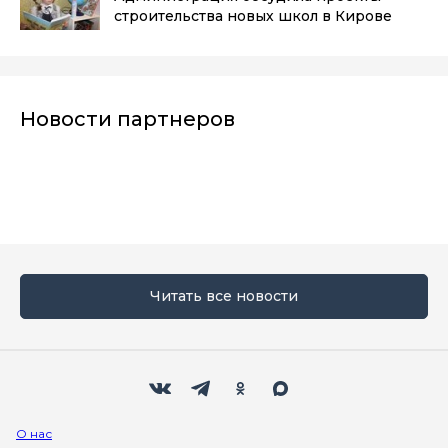
строительства новых школ в Кирове
Новости партнеров
Читать все новости
Мы в социальных сетях
Вконтакте
Телеграм
Одноклассники
Max
О нас