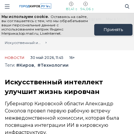
Новостной портал "Город Киров"
Поиск
Навигация сайта
81,41
94,06
Мы используем cookie.
Оставаясь на сайте,
Выборы - 2026
Все новости
Мы в Telegram
Мы в MAX
Н
вы соглашаетесь с тем, что мы обрабатываем
ваши персональные данные с
использованием метрик Яндекс
Принять
Метрика,top.mail.ru, LiveInternet.
Главная
Лента новостей
Искусственный интеллект улучшит жизнь кировчан
НОВОСТИ
30 май 2026, 11:45
16+
Теги:
#Киров
#Технологии
Искусственный интеллект
улучшит жизнь кировчан
Губернатор Кировской области Александр
Соколов провел первую рабочую встречу
межведомственной комиссии, которая была
посвящена интеграции ИИ в кировскую
инфраструктуру.