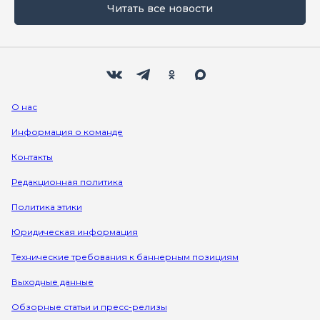
Читать все новости
Мы в социальных сетях
Вконтакте
Телеграм
Одноклассники
Max
О нас
Информация о команде
Контакты
Редакционная политика
Политика этики
Юридическая информация
Технические требования к баннерным позициям
Выходные данные
Обзорные статьи и пресс-релизы