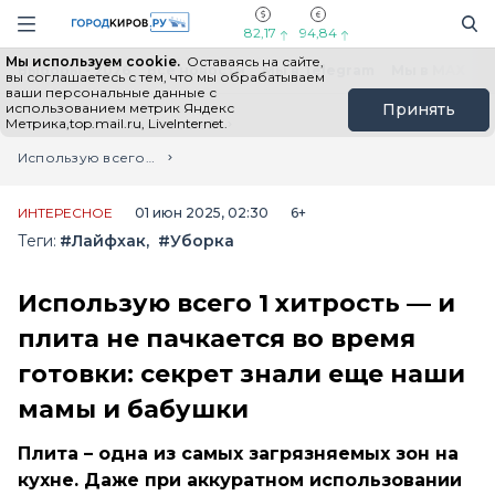
Новостной портал "Город Киров"
Поиск
Навигация сайта
82,17
94,84
Мы используем cookie.
Оставаясь на сайте,
Выборы - 2026
Все новости
Мы в Telegram
Мы в MAX
Н
вы соглашаетесь с тем, что мы обрабатываем
ваши персональные данные с
использованием метрик Яндекс
Принять
Метрика,top.mail.ru, LiveInternet.
Главная
Лента новостей
Использую всего 1 хитрость — и плита не пачкается во время готовки: секрет знали еще наши мамы и бабушки
ИНТЕРЕСНОЕ
01 июн 2025, 02:30
6+
Теги:
#Лайфхак
#Уборка
Использую всего 1 хитрость — и
плита не пачкается во время
готовки: секрет знали еще наши
мамы и бабушки
Плита – одна из самых загрязняемых зон на
кухне. Даже при аккуратном использовании