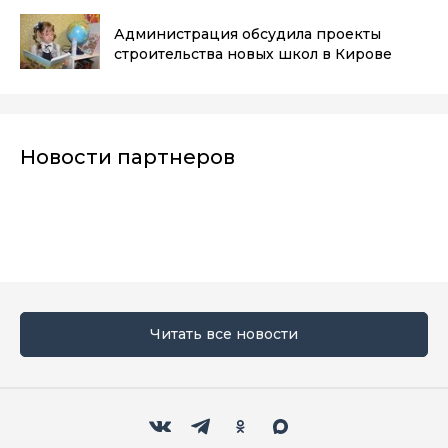
Администрация обсудила проекты
строительства новых школ в Кирове
Новости партнеров
Читать все новости
Мы в социальных сетях
Вконтакте
Телеграм
Одноклассники
Max