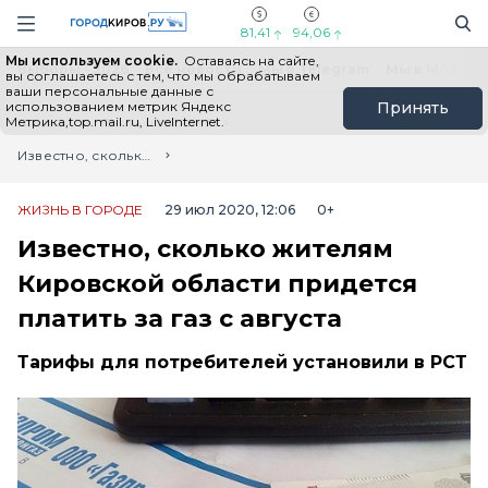
Новостной портал "Город Киров"
Поиск
Навигация сайта
81,41
94,06
Мы используем cookie.
Оставаясь на сайте,
Выборы - 2026
Все новости
Мы в Telegram
Мы в MAX
Н
вы соглашаетесь с тем, что мы обрабатываем
ваши персональные данные с
использованием метрик Яндекс
Принять
Метрика,top.mail.ru, LiveInternet.
Главная
Лента новостей
Известно, сколько жителям Кировской области придется платить за газ с августа
ЖИЗНЬ В ГОРОДЕ
29 июл 2020, 12:06
0+
Известно, сколько жителям
Кировской области придется
платить за газ с августа
Тарифы для потребителей установили в РСТ