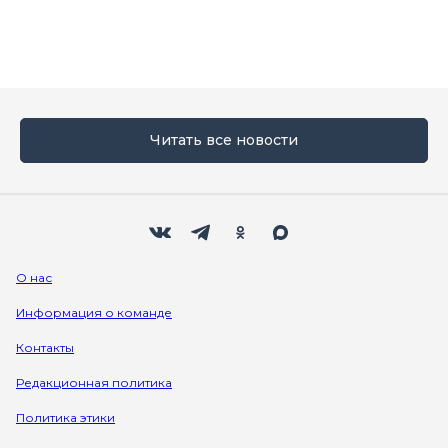
Читать все новости
Мы в социальных сетях
Вконтакте
Телеграм
Одноклассники
Max
О нас
Информация о команде
Контакты
Редакционная политика
Политика этики