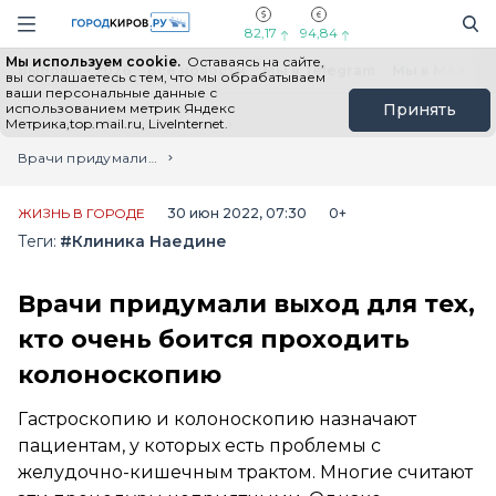
Новостной портал "Город Киров"
Поиск
Навигация сайта
82,17
94,84
Мы используем cookie.
Оставаясь на сайте,
Выборы - 2026
Все новости
Мы в Telegram
Мы в MAX
Н
вы соглашаетесь с тем, что мы обрабатываем
ваши персональные данные с
использованием метрик Яндекс
Принять
Метрика,top.mail.ru, LiveInternet.
Главная
Лента новостей
Врачи придумали выход для тех, кто очень боится проходить колоноскопию
ЖИЗНЬ В ГОРОДЕ
30 июн 2022, 07:30
0+
Теги:
#Клиника Наедине
Врачи придумали выход для тех,
кто очень боится проходить
колоноскопию
Гастроскопию и колоноскопию назначают
пациентам, у которых есть проблемы с
желудочно-кишечным трактом. Многие считают