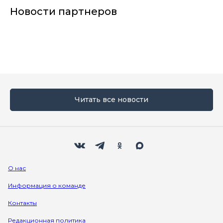
Новости партнеров
Читать все новости
Мы в социальных сетях
Вконтакте
Телеграм
Одноклассники
Max
О нас
Информация о команде
Контакты
Редакционная политика