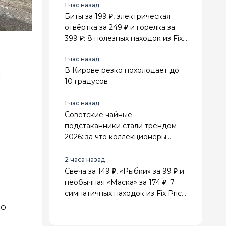
1 час назад
Биты за 199 ₽, электрическая
отвёртка за 249 ₽ и горелка за
399 ₽: 8 полезных находок из Fix
Price для дома и дачи
1 час назад
В Кирове резко похолодает до
и
10 градусов
1 час назад
Советские чайные
подстаканники стали трендом
2026: за что коллекционеры
ценят их выше элитных сервизов
2 часа назад
Свеча за 149 ₽, «Рыбки» за 99 ₽ и
необычная «Маска» за 174 ₽: 7
симпатичных находок из Fix Price
для дома
 о