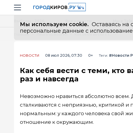
Новостной портал "Город Киров"
Навигация сайта
Выборы - 2026
Все новости
Мы в Tel
Мы используем cookie.
Оставаясь на с
персональные данные с использованием м
Главная
Лента новостей
Как себя вести с теми, кто вас ненавидит: запомните эту истину раз и навсегда
НОВОСТИ
08 июл 2026, 07:30
0+
Теги:
#Новости 
Как себя вести с теми, кто 
раз и навсегда
Невозможно нравиться абсолютно всем.
сталкиваются с неприязнью, критикой и 
нормальным: у каждого человека свой жи
отношение к окружающим.