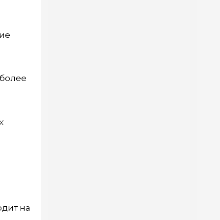
ние
 более
х
одит на