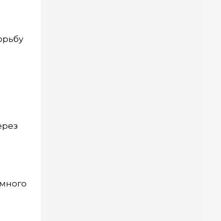
орьбу
ерез
амного