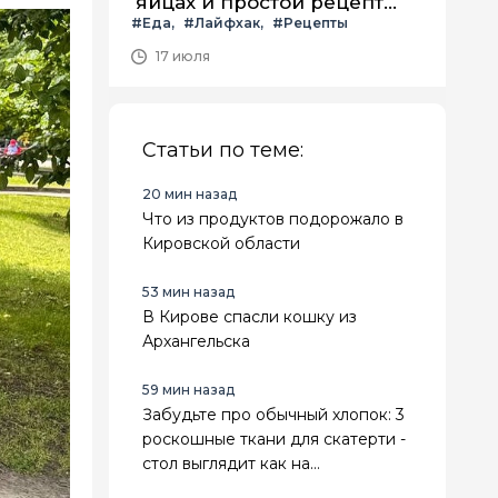
яйцах и простой рецепт
#Еда
#Лайфхак
#Рецепты
летнего салата с ним
17 июля
Статьи по теме:
20 мин назад
Что из продуктов подорожало в
Кировской области
53 мин назад
В Кирове спасли кошку из
Архангельска
59 мин назад
Забудьте про обычный хлопок: 3
роскошные ткани для скатерти -
стол выглядит как на
королевском приеме