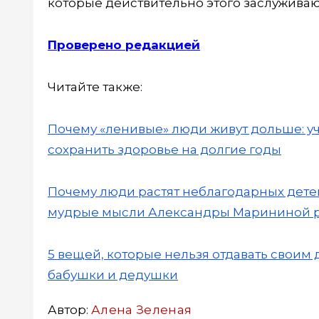
которые действительно этого заслуживаю
Проверено редакцией
Читайте также:
Почему «ленивые» люди живут дольше: у
сохранить здоровье на долгие годы
Почему люди растят неблагодарных детей
мудрые мысли Александры Марининой ра
5 вещей, которые нельзя отдавать своим 
бабушки и дедушки
Автор:
Алена Зеленая