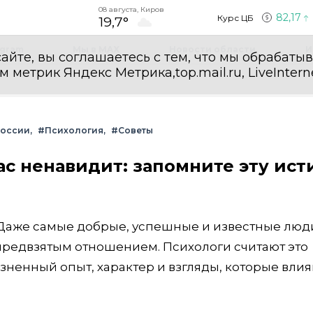
08 августа, Киров
82,17
Курс ЦБ
19,7°
egram
Мы в MAX
Новости области
И
айте, вы соглашаетесь с тем, что мы обрабаты
етрик Яндекс Метрика,top.mail.ru, LiveInterne
России
#Психология
#Советы
вас ненавидит: запомните эту ист
 Даже самые добрые, успешные и известные люд
предвзятым отношением. Психологи считают это
зненный опыт, характер и взгляды, которые влия