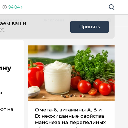
94,84
Поиск по 
Мы в социальных сетях
Вконтакте
Телеграм
Одноклассники
Max
нтересное
Эксклюзив
ваем ваши
Принять
t.
ину
и
ют на
Омега-6, витамины А, В и
D: неожиданные свойства
майонеза на перепелиных