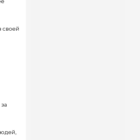
ее
в своей
,
 за
людей,