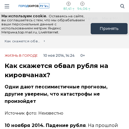
Новостной портал "Город Киров"
Поиск
Навигация сайта
81,41
94,06
Мы используем cookie.
Оставаясь на сайте,
Выборы - 2026
Все новости
Мы в Telegram
Мы в MAX
Н
вы соглашаетесь с тем, что мы обрабатываем
ваши персональные данные с
использованием метрик Яндекс
Принять
Метрика,top.mail.ru, LiveInternet.
Главная
Лента новостей
Как скажется обвал рубля на кировчанах?
ЖИЗНЬ В ГОРОДЕ
10 ноя 2014, 14:24
0+
Как скажется обвал рубля на
кировчанах?
Одни дают пессимистичные прогнозы,
другие уверены, что катастрофы не
произойдет
Источник фото: Неизвестно
10 ноября 2014. Падение рубля
. На прошлой