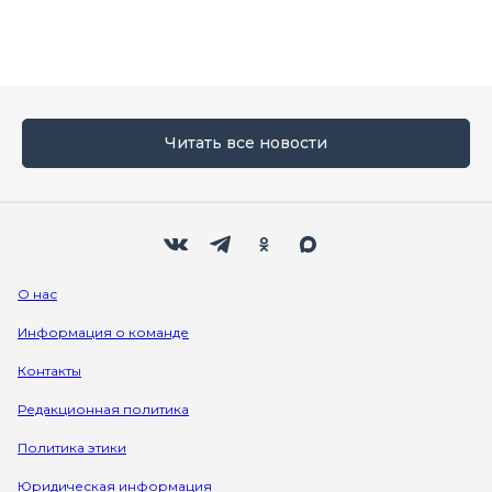
Читать все новости
Мы в социальных сетях
Вконтакте
Телеграм
Одноклассники
Max
О нас
Информация о команде
Контакты
Редакционная политика
Политика этики
Юридическая информация