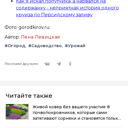
Как я искал попутчика, а нарвался на
содержанку - неприятная история одного
круиза по Персидскому заливу
Фото: gorodkirov.ru
Автор:
Лена Левицкая
#Огород
#Садоводство
#Урожай
Вконтакте
Telegram
Одноклассники
Расскажи друзьям:
Читайте также
Живой ковер без вашего участия: 8
почвопокровников, которые сами
затягивают сорняки и становятся только
гуще — мой топ
(0+)