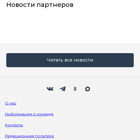
Новости партнеров
Читать все новости
Мы в социальных сетях
Вконтакте
Телеграм
Одноклассники
Max
О нас
Информация о команде
Контакты
Редакционная политика