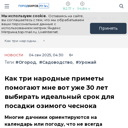
Новостной портал "Город Киров"
Поиск
Навигация сайта
82,17
94,84
Мы используем cookie.
Оставаясь на сайте,
Выборы - 2026
Все новости
Мы в Telegram
Мы в MAX
Н
вы соглашаетесь с тем, что мы обрабатываем
ваши персональные данные с
использованием метрик Яндекс
Принять
Метрика,top.mail.ru, LiveInternet.
Главная
Лента новостей
Как три народные приметы помогают мне вот уже 30 лет выбирать идеальный срок для посадки озимого чеснока
НОВОСТИ
04 сен 2025, 04:30
6+
Теги:
#Огород
#Садоводство
#Урожай
Как три народные приметы
помогают мне вот уже 30 лет
выбирать идеальный срок для
посадки озимого чеснока
Многие дачники ориентируются на
календарь или погоду, что не всегда