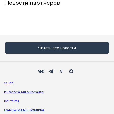
Новости партнеров
Читать все новости
Мы в социальных сетях
Вконтакте
Телеграм
Одноклассники
Max
О нас
Информация о команде
Контакты
Редакционная политика