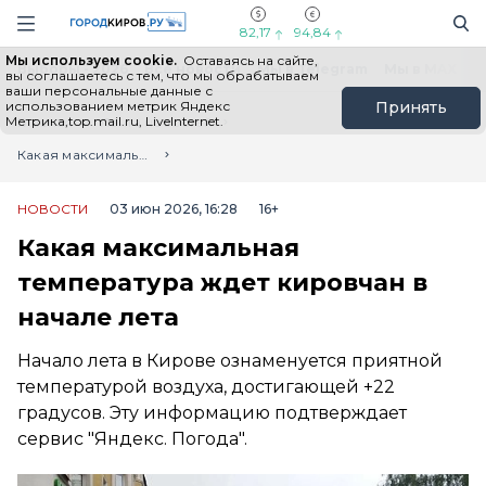
Новостной портал "Город Киров"
Поиск
Навигация сайта
82,17
94,84
Мы используем cookie.
Оставаясь на сайте,
Выборы - 2026
Все новости
Мы в Telegram
Мы в MAX
Н
вы соглашаетесь с тем, что мы обрабатываем
ваши персональные данные с
использованием метрик Яндекс
Принять
Метрика,top.mail.ru, LiveInternet.
Главная
Лента новостей
Какая максимальная температура ждет кировчан в начале лета
НОВОСТИ
03 июн 2026, 16:28
16+
Какая максимальная
температура ждет кировчан в
начале лета
Начало лета в Кирове ознаменуется приятной
температурой воздуха, достигающей +22
градусов. Эту информацию подтверждает
сервис "Яндекс. Погода".