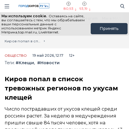
Новостной портал "Город Киров"
Поиск
Навигация сайта
80,93
93,19
Мы используем cookie.
Оставаясь на сайте,
Выборы - 2026
Все новости
Мы в Telegram
Мы в MAX
Н
вы соглашаетесь с тем, что мы обрабатываем
ваши персональные данные с
использованием метрик Яндекс
Принять
Метрика,top.mail.ru, LiveInternet.
Главная
Лента новостей
Киров попал в список тревожных регионов по укусам клещей
ОБЩЕСТВО
19 май 2026, 12:17
12+
Теги:
#Клещи
#Новости
Киров попал в список
тревожных регионов по укусам
клещей
Число пострадавших от укусов клещей среди
россиян растет. За неделю в медучреждения
пришли свыше 84 тысяч человек, хотя на