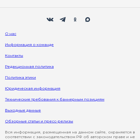
Мы в социальных сетях
Вконтакте
Телеграм
Одноклассники
Max
О нас
Информация о команде
Контакты
Редакционная политика
Политика этики
Юридическая информация
Технические требования к баннерным позициям
Выходные данные
Обзорные статьи и пресс-релизы
Вся информация, размещенная на данном сайте, охраняется в
соответствии с законодательством РФ об авторском праве и не