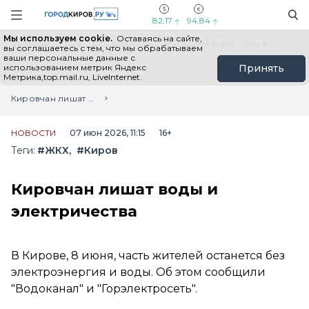
Новостной портал "Город Киров"
Поиск
Навигация сайта
82,17
94,84
Мы используем cookie.
Оставаясь на сайте,
Выборы - 2026
Все новости
Мы в Telegram
Мы в MAX
Н
вы соглашаетесь с тем, что мы обрабатываем
ваши персональные данные с
использованием метрик Яндекс
Принять
Метрика,top.mail.ru, LiveInternet.
Главная
Лента новостей
Кировчан лишат воды и электричества
НОВОСТИ
07 июн 2026, 11:15
16+
Теги:
#ЖКХ
#Киров
Кировчан лишат воды и
электричества
В Кирове, 8 июня, часть жителей останется без
электроэнергия и воды. Об этом сообщили
"Водоканал" и "Горэлектросеть".