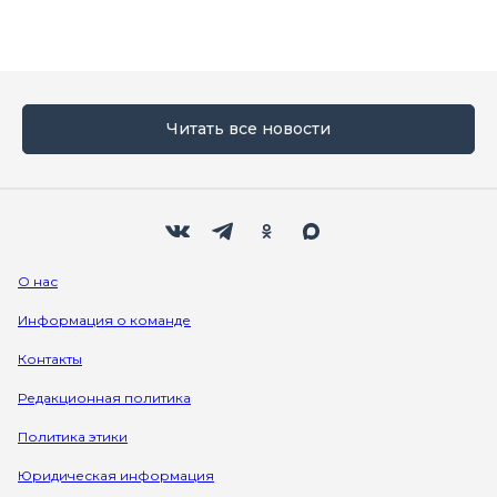
Читать все новости
Мы в социальных сетях
Вконтакте
Телеграм
Одноклассники
Max
О нас
Информация о команде
Контакты
Редакционная политика
Политика этики
Юридическая информация