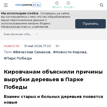
Новостной портал "Город Киров"
Поиск
Навигация сайта
81,41
94,06
Мы используем cookie.
Оставаясь на сайте,
Выборы - 2026
Все новости
Мы в Telegram
Мы в MAX
Н
вы соглашаетесь с тем, что мы обрабатываем
ваши персональные данные с
использованием метрик Яндекс
Принять
Метрика,top.mail.ru, LiveInternet.
Главная
Лента новостей
Кировчанам объяснили причины вырубки деревьев в Парке Победы
НОВОСТИ
31 май 2026, 17:02
0+
Теги:
#Вячеслав Симаков
#Новости Кирова
#Парк Победы
Кировчанам объяснили причины
вырубки деревьев в Парке
Победы
Взамен старых и больных деревьев появятся
новые