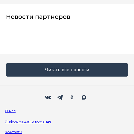
Новости партнеров
Читать все новости
Мы в социальных сетях
Вконтакте
Телеграм
Одноклассники
Max
О нас
Информация о команде
Контакты